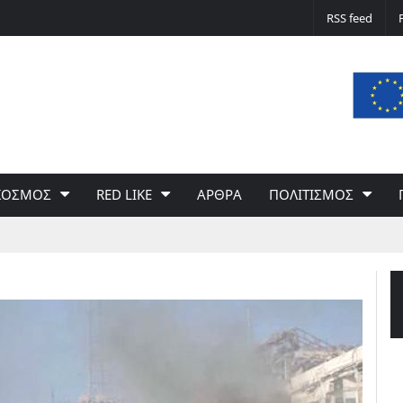
Δε φταίει ο άνεμος… Φταίει η πολιτική 
RSS feed
του Γιώργου Σαχίνη
ΚΟΣΜΟΣ
RED LIKE
ΑΡΘΡΑ
ΠΟΛΙΤΙΣΜΟΣ