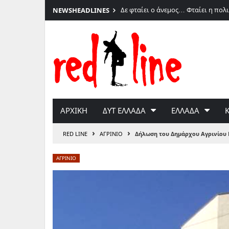
026
Δε φταίει ο άνεμος… Φταίει η πολι
NEWS
HEADLINES
Μετάβαση
του Γιώργου Σαχίνη
στο
περιεχόμενο
ΑΡΧΙΚΗ
ΔΥΤ ΕΛΛΑΔΑ
ΕΛΛΑΔΑ
›
›
RED LINE
ΑΓΡΙΝΙΟ
Δήλωση του Δημάρχου Αγρινίου Γ
ΑΓΡΙΝΙΟ