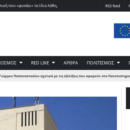
τική που «φυσάει» τα ίδια λάθη,
Συμβολικός μωβ φωτισμός για τη Νωτια
RSS feed
ΚΟΣΜΟΣ
RED LIKE
ΑΡΘΡΑ
ΠΟΛΙΤΙΣΜΟΣ
ιώργου Παπαναστασίου σχετικά με τις εξελίξεις που αφορούν στα Πανεπιστημι