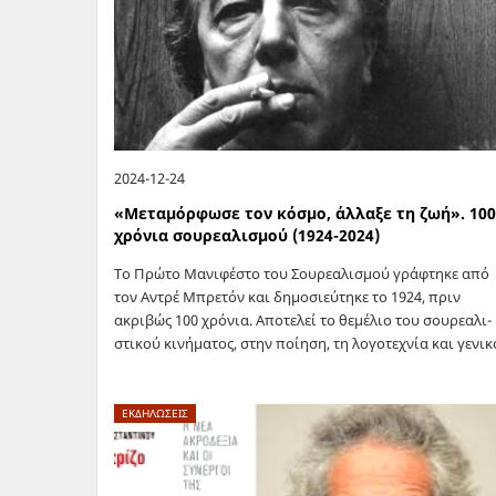
2024-12-24
«Μεταμόρφωσε τον κόσμο, άλλαξε τη ζωή». 100
χρόνια σουρεαλισμού (1924-2024)
Το Πρώτο Μανιφέστο του Σουρεαλισμού γράφτηκε από
τον Αντρέ Μπρετόν και δημοσιεύτηκε το 1924, πριν
ακριβώς 100 χρόνια. Απο­τε­λεί το θε­μέ­λιο του σου­ρε­α­λι­
στι­κού κι­νή­μα­τος, στην ποί­η­ση, τη λο­γο­τε­χνία και γε­νι­κ
τε­ρα τις τέ­χνες. Το Μα­νι­φέ­στο του…
ΕΚΔΗΛΩΣΕΙΣ