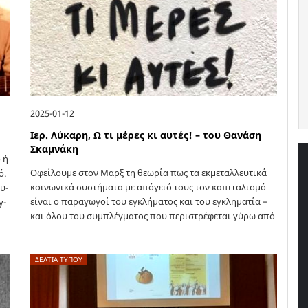
2025-01-12
Ιερ. Λύκαρη, Ω τι μέρες κι αυτές! – του Θανάση
Σκαμνάκη
 ή
Οφείλουμε στον Μαρξ τη θεωρία πως τα εκμεταλλευτικά
ό.
κοινωνικά συστήματα με απόγειό τους τον καπιταλισμό
ου­
είναι ο παραγωγοί του εγκλήματος και του εγκληματία –
γ­
και όλου του συμπλέγματος που περιστρέφεται γύρω από
αυτό. Και στον…
ΔΕΛΤΙΑ ΤΥΠΟΥ