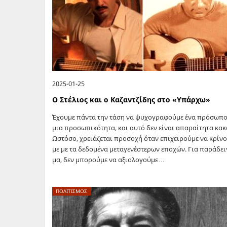
2025-01-25
Ο Στέλιος και ο Καζαντζίδης στο «Υπάρχω»
Έχουμε πάντα την τάση να ψυχογραφούμε ένα πρόσωπο
μια προσωπικότητα, και αυτό δεν είναι απαραίτητα κακ
Ωστό­σο, χρειά­ζε­ται προ­σο­χή όταν επι­χει­ρού­με να κρί­ν
με με τα δε­δο­μέ­να με­τα­γε­νέ­στε­ρων επο­χών. Για πα­ρά­δει
μα, δεν μπο­ρού­με να αξιο­λο­γού­με…
ΠΟΛΙΤΙΣΜΟΣ