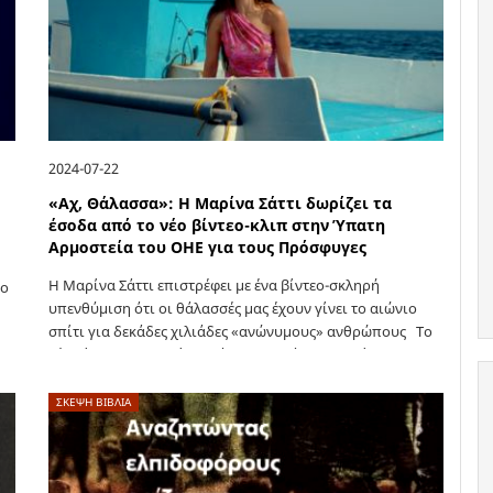
2024-07-22
«Αχ, Θάλασσα»: Η Μαρίνα Σάττι δωρίζει τα
έσοδα από το νέο βίντεο-κλιπ στην Ύπατη
Αρμοστεία του ΟΗΕ για τους Πρόσφυγες
Η Μαρίνα Σάττι επιστρέφει με ένα βίντεο-σκληρή
ύο
υπενθύμιση ότι οι θάλασσές μας έχουν γίνει το αιώνιο
σπίτι για δεκάδες χιλιάδες «ανώνυμους» ανθρώπους Το
νέο βίντεο της Μαρίνας Σάττι «Αχ, Θάλασσα» ρίχνει φως
σε μια…
ΣΚΈΨΗ ΒΙΒΛΊΑ