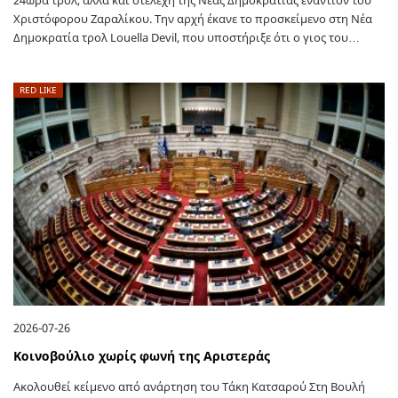
24ωρα τρολ, αλλά και στελέχη της Νέας Δημοκρατίας εναντίον του
Χριστόφορου Ζαραλίκου. Την αρχή έκανε το προσκείμενο στη Νέα
Δημοκρατία τρολ Louella Devil, που υποστήριξε ότι ο γιoς του…
RED LIKE
2026-07-26
Κοινοβούλιο χωρίς φωνή της Αριστεράς
Ακολουθεί κείμενο από ανάρτηση του Τάκη Κατσαρού Στη Βουλή