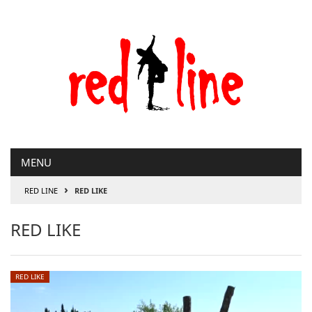
Μετάβαση
στο
περιεχόμενο
MENU
›
RED LINE
RED LIKE
RED LIKE
RED LIKE