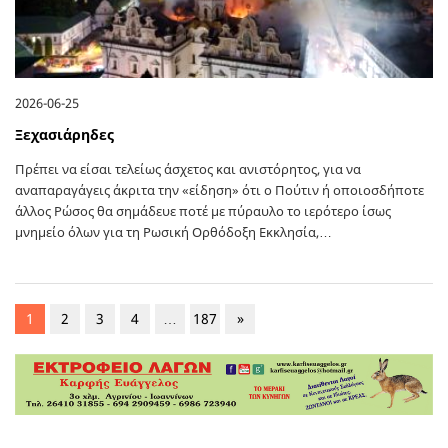
2026-06-25
Ξεχασιάρηδες
Πρέπει να είσαι τελείως άσχετος και ανιστόρητος, για να
αναπαραγάγεις άκριτα την «είδηση» ότι ο Πούτιν ή οποιοσδήποτε
άλλος Ρώσος θα σημάδευε ποτέ με πύραυλο το ιερότερο ίσως
μνημείο όλων για τη Ρωσική Ορθόδοξη Εκκλησία,…
1
2
3
4
…
187
»