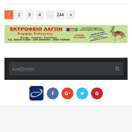
1
2
3
4
…
244
»