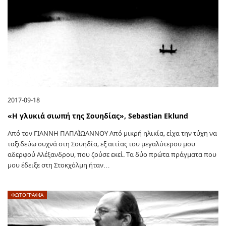
2017-09-18
«Η γλυκιά σιωπή της Σουηδίας», Sebastian Eklund
Aπό τον ΓΙΑΝΝΗ ΠΑΠΑΪΩΑΝΝΟΥ Από μικρή ηλικία, είχα την τύχη να
ταξιδεύω συχνά στη Σουηδία, εξ αιτίας του μεγαλύτερου μου
αδερφού Αλέξανδρου, που ζούσε εκεί. Τα δύο πρώτα πράγματα που
μου έδειξε στη Στοκχόλμη ήταν…
ΦΩΤΟΓΡΑΦΙΑ