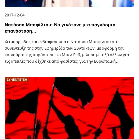
2017-12-04
Νατάσσα Μποφίλιου: Να γινότανε μια παγκόσμια
επανάσταση…
Xειμαρρώδης και ενδιαφέρουσα η Νατάσσα Μποφίλιου στη
συνέντευξη της στην Εφημερίδα των Συντακτών, με αφορμή την
καινούρια της παράσταση, το Μπελ Ρεβ, μίλησε μεταξύ άλλων για
τις απειλές που δέχθηκε από φασίστες, για την Ευρωπαϊκή…
ΣΥΝΕΝΤΕΥΞΗ