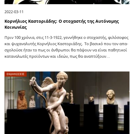
2022-03-11
Κορνήλιος Καστοριάδης: Ο στοχαστής της Αυτόνομης
Κοινωνίας
Πριν 100 χρόνια, στις 11-3-1922, γεννήθηκε ο στοχαστής, φιλόσοφος
και ψυχαναλυτής Κορνήλιος Καστοριάδης. Το βα­σι­κό που τον απα­
σχο­λού­σε ήταν το πως οι άν­θρω­ποι θα πά­ψουν να είναι πα­θη­τι­κοί
κα­τα­να­λω­τές προ­ϊ­ό­ντων και ιδεών, πως θα ανα­πτύ­ξουν…
ΕΚΔΗΛΩΣΕΙΣ