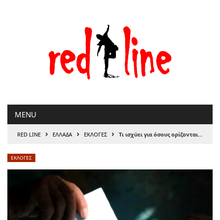
Μετάβαση
στο
περιεχόμενο
MENU
›
›
›
RED LINE
ΕΛΛΑΔΑ
ΕΚΛΟΓΕΣ
Τι ισχύει για όσους ορίζονται μέλη των εφορευτικών επιτροπών στις Ευρωεκλογές 2024
ΕΚΛΟΓΕΣ