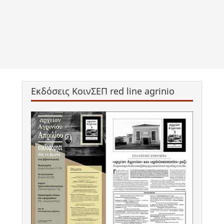
Εκδόσεις ΚοινΣΕΠ red line agrinio