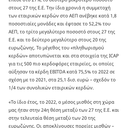
στους 27 της Ε.Ε. Την ίδια χρονιά η συμμετοχή
των εταιρικών κερδών στο ΑΕΠ ανέβηκε κατά 1,8
ποσοστιαίες μονάδες και έφτασε το 52,2% του
ΑΕΠ, το τρίτο μεγαλύτερο ποσοστό στους 27 της
Ε.Ε. και το δεύτερο μεγαλύτερο στους 20 της
ευρωζώνης. Το μέγεθος του «πληθωρισμού
κερδών» αποτυπώνεται και στα στοιχεία της ICAP
για τις 500 πιο κερδοφόρες εταιρείες, οι οποίες
αύξησαν τα κέρδη ΕΒΙΤDA κατά 75,5% το 2022 σε
σχέση με το 2021, στα 25,1 δισ. ευρώ – σχεδόν το
1/4 των συνολικών εταιρικών κερδών.
«Το ίδιο έτος, το 2022, ο μέσος μισθός στη χώρα
μας ήταν στην 24η θέση μεταξύ των 27 της Ε.Ε. και
στην τελευταία θέση μεταξύ των 20 της
ευρωζώνης. Οι αποκλίνουσες πορείες μισθών –