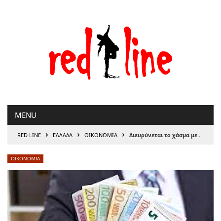
Μετάβαση
στο
περιεχόμενο
MENU
›
›
›
RED LINE
ΕΛΛΑΔΑ
ΟΙΚΟΝΟΜΙΑ
Διευρύνεται το χάσμα μεταξύ εταιρικών κερδών και μισθών
ΟΙΚΟΝΟΜΙΑ