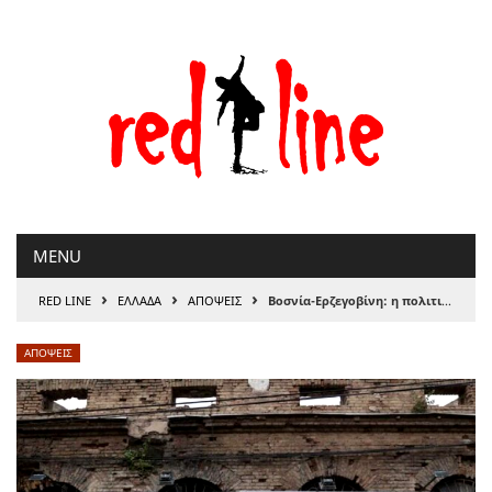
Μετάβαση
στο
περιεχόμενο
MENU
›
›
›
RED LINE
ΕΛΛΑΔΑ
ΑΠΟΨΕΙΣ
Βοσνία-Ερζεγοβίνη: η πολιτική αστάθεια μεγαλώνει, οι εθνικιστικοί κίνδυνοι καραδοκούν
ΑΠΟΨΕΙΣ