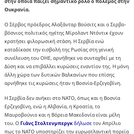
στην οποία παίζει σημαντικό ρόλο ο πόλεμος στην
Ουκρανία.
Ο Σέρβος πρόεδρος Αλαξάνταρ Βούσιτς και ο Σερβο-
βόσνιος πολιτικός ηγέτης Μίρολαντ Ντόντικ έχουν
κρατήσει φιλορωσική στάση. Η Σερβία ενώ
καταδίκασε την εισβολή της Ρωσίας στη γενική
συνέλευση του ΟΗΕ, αρνήθηκε να συνταχθεί με τη
Δύση και να επιβάλλει κυρώσεις εναντίον της. Η μόνη
άλλη χώρα των δυτικών Βαλκανίων που επίσης
αρνήθηκε τις κυρώσεις ήταν η Βοσνία-Ερζεγοβίνη.
Η Σερβία δεν ανήκει στο ΝΑΤΟ, όπως και η Βοσνία
Ερζεγοβίνη, ενώ η Αλβανία, η Κροατία, το
Μαυροβούνιο και η Βόρεια Μακεδονία είναι μέλη
του. Ο
Γιάνς Στολτενμπεργκ
δήλωσε
τον Απρίλιο
πως το ΝΑΤΟ υποστηρίζει την ευρωατλαντική πορεία