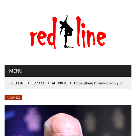
Μετάβαση
στο
περιεχόμενο
MENU
›
›
›
RED LINE
ΕΛΛΑΔΑ
ΑΠΟΨΕΙΣ
Παρέμβαση Παπανδρέου για τον… Παπανδρέου
ΑΠΟΨΕΙΣ