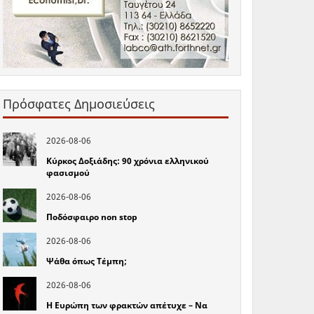
Πρόσφατες Δημοσιεύσεις
2026-08-06
Κύρκος Δοξιάδης: 90 χρόνια ελληνικού
φασισμού
2026-08-06
Ποδόσφαιρο non stop
2026-08-06
Ψάθα όπως Τέμπη;
2026-08-06
Η Ευρώπη των φρακτών απέτυχε – Να