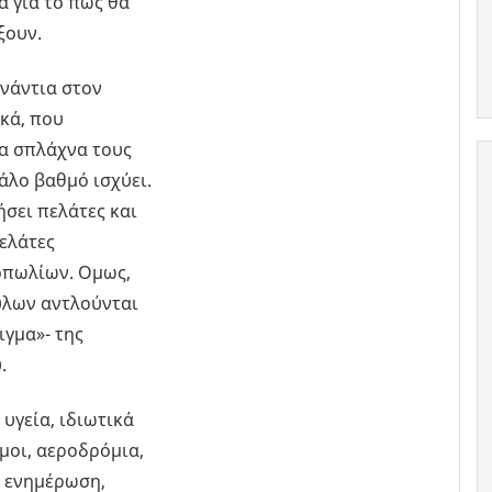
λά για το πώς θα
ξουν.
νάντια στον
κά, που
τα σπλάχνα τους
άλο βαθμό ισχύει.
ήσει πελάτες και
πελάτες
οπωλίων. Ομως,
ύλων αντλούνται
ιγμα»- της
.
 υγεία, ιδιωτικά
μοι, αεροδρόμια,
, ενημέρωση,