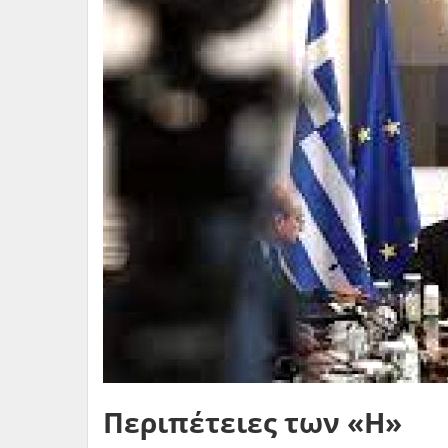
Περιπέτειες των «Η»