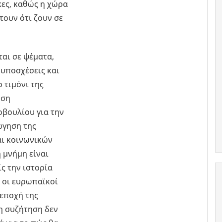
κες, καθώς η χώρα
ουν ότι ζουν σε
αι σε ψέματα,
υποσχέσεις και
 τιμόνι της
ηση
βουλίου για την
ώγηση της
αι κοινωνικών
η μνήμη είναι
ς την ιστορία
υ οι ευρωπαϊκοί
 εποχή της
 η συζήτηση δεν