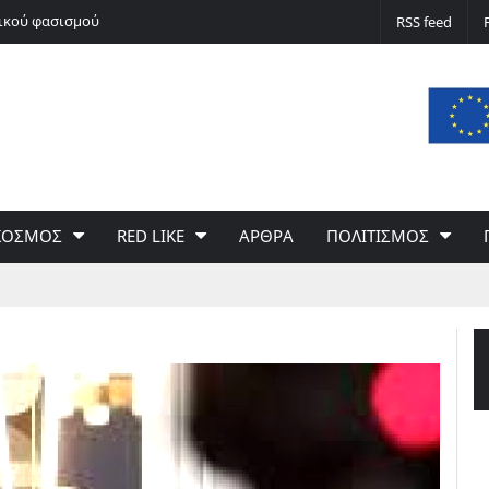
νικού φασισμού
Ποδόσφαιρο non stop
RSS feed
ΚΟΣΜΟΣ
RED LIKE
ΑΡΘΡΑ
ΠΟΛΙΤΙΣΜΟΣ