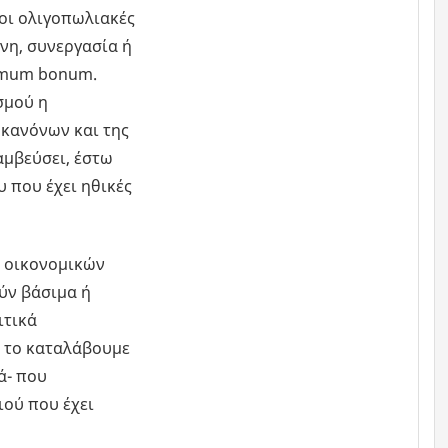
 οι ολιγοπωλιακές
νη, συνεργασία ή
mmum bonum.
σμού η
κανόνων και της
αμβεύσει, έστω
 που έχει ηθικές
ι οικονομικών
ύν βάσιμα ή
ιτικά
 το καταλάβουμε
ά- που
ιού που έχει