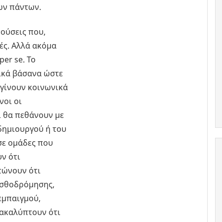
των πάντων.
ρούσεις που,
τές. Αλλά ακόμα
er se. Το
νικά βάσανα ώστε
 γίνουν κοινωνικά
νοι οι
ι θα πεθάνουν με
δημιουργού ή του
σε ομάδες που
ν ότι
τώνουν ότι
ισθοδρόμησης,
εμπαιγμού,
νακαλύπτουν ότι