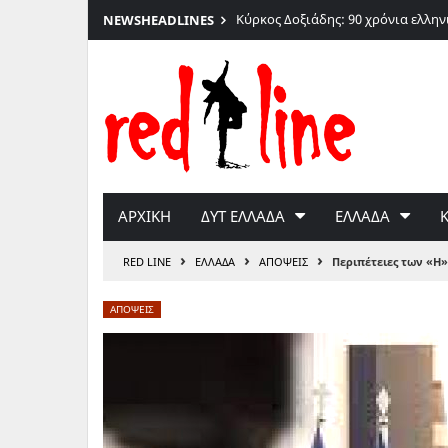
026
Κύρκος Δοξιάδης: 90 χρόνια ελλη
NEWS
HEADLINES
Μετάβαση
στο
περιεχόμενο
ΑΡΧΙΚΗ
ΔΥΤ ΕΛΛΑΔΑ
ΕΛΛΑΔΑ
›
›
›
RED LINE
ΕΛΛΑΔΑ
ΑΠΟΨΕΙΣ
Περιπέτειες των «Η»
ΑΠΟΨΕΙΣ