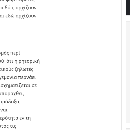
οι δύο, αρχίζουν
Και εδώ αρχίζουν
σμός περί
ύ· ότι η ρητορική
τικούς ζηλωτές
ηγεμονία περνάει
ασχηματίζεται σε
ναπαραχθεί,
παράδοξα.
ίναι
ερότητα εν τη
τος τις