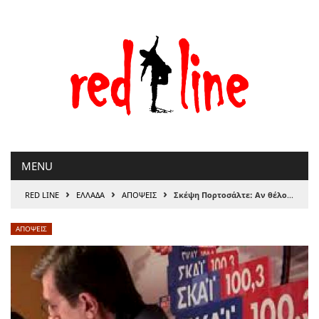
Μετάβαση
στο
περιεχόμενο
MENU
›
›
›
RED LINE
ΕΛΛΑΔΑ
ΑΠΟΨΕΙΣ
Σκέψη Πορτοσάλτε: Αν θέλουμε τουρίστες, οι Έλληνες να υποχωρούν στις διακοπές τους
ΑΠΟΨΕΙΣ