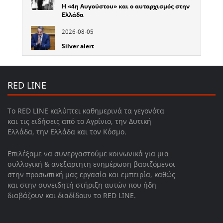
Η «4η Αυγούστου» και ο αυταρχισμός στην
Ελλάδα
2026-08-05
Silver alert
RED LINE
Το RED LINE καλύπτει καθημερινά τα γεγονότα
και τις ειδήσεις από το Αγρίνιο, την Δυτική
Ελλάδα, την Ελλάδα και τον Κόσμο.
Επιλέξαμε να συνεργαστούμε κοινωνικά για μια
συλλογική & ανεξάρτητη ενημέρωση βασιζόμενοι
στην προσωπική μας εργασία και εμπειρία, καθώς
και στην συνειδητή στήριξη αυτών που ήδη
διαβάζουν και διαδίδουν το RED LINE.