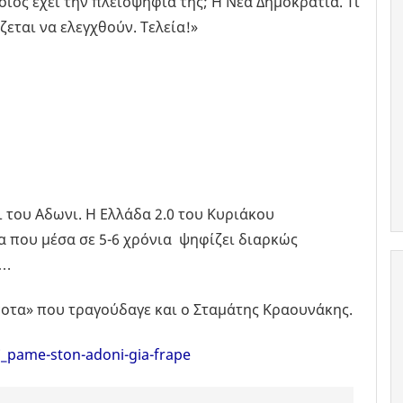
οιος έχει την πλειοψηφία της; Η Νέα Δημοκρατία. Τι
εται να ελεγχθούν. Τελεία!»
ι του Αδωνι. Η Ελλάδα 2.0 του Κυριάκου
α που μέσα σε 5-6 χρόνια ψηφίζει διαρκώς
Ε…
ίποτα» που τραγούδαγε και ο Σταμάτης Κραουνάκης.
7_pame-ston-adoni-gia-frape