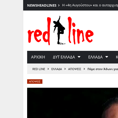
Η «4η Αυγούστου» και ο αυταρχισ
NEWS
HEADLINES
Μετάβαση
στο
περιεχόμενο
ΑΡΧΙΚΗ
ΔΥΤ ΕΛΛΑΔΑ
ΕΛΛΑΔΑ
›
›
›
RED LINE
ΕΛΛΑΔΑ
ΑΠΟΨΕΙΣ
Πάμε στον Άδωνι γι
ΑΠΟΨΕΙΣ