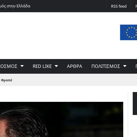
μός στην Ελλάδα
Silver alert
RSS feed
ΚΟΣΜΟΣ
RED LIKE
ΑΡΘΡΑ
ΠΟΛΙΤΙΣΜΟΣ
α Φραπέ