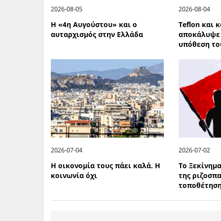
2026-08-05
2026-08-04
Η «4η Αυγούστου» και ο
Teflon και 
αυταρχισμός στην Ελλάδα
αποκάλυψε 
υπόθεση το
2026-07-04
2026-07-02
Η οικονομία τους πάει καλά. Η
Το Ξεκίνημα
κοινωνία όχι
της ριζοσπα
τοποθέτηση