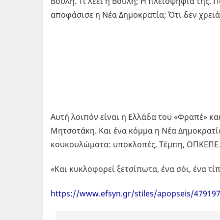
Βουλή. Τι λέει η Βουλή; Η πλειοψηφία της. Π
αποφάσισε η Νέα Δημοκρατία; Ότι δεν χρειάζ
Αυτή λοιπόν είναι η Ελλάδα του «Φραπέ» κα
Μητσοτάκη. Και ένα κόμμα η Νέα Δημοκρατί
κουκουλώματα: υποκλοπές, Τέμπη, ΟΠΚΕΠ
«Και κυκλοφορεί ξετσίπωτα, ένα σόι, ένα τ
https://www.efsyn.gr/stiles/apopseis/47919