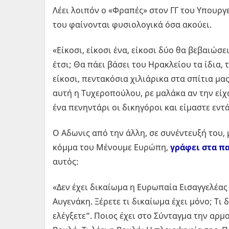
Λέει λοιπόν ο «Φραπές» στον ΓΓ του Υπουργ
του φαίνονται φυσιολογικά όσα ακούει.
«Είκοσι, είκοσι ένα, είκοσι δύο θα βεβαιώσε
έτσι; Θα πάει βάσει του Ηρακλείου τα ίδια, 
είκοσι, πεντακόσια χιλιάρικα στα σπίτια μ
αυτή η Τυχεροπούλου, ρε μαλάκα αν την είχ
ένα πενηντάρι οι δικηγόροι και είμαστε εντά
Ο Αδωνις από την άλλη, σε συνέντευξή του, 
κόμμα του Μένουμε Ευρώπη,
γράφει στα π
αυτός:
«Δεν έχει δικαίωμα η Ευρωπαία Εισαγγελέας 
Αυγενάκη. Ξέρετε τι δικαίωμα έχει μόνο; Τι δ
ελέγξετε”. Ποιος έχει στο Σύνταγμα την αρμ