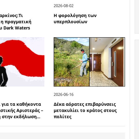
2026-08-02
καρκίνος:Τι
Η φορολόγηση των
η πραγματική
υπερπλουσίων
υ Dark Waters
2026-06-16
 για τα καθήκοντα
Δέκα αόρατες επιβαρύνσεις
στικής Αριστεράς –
μετακυλίει το κράτος στους
 στην εκδήλωση...
πολίτες