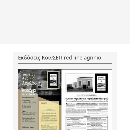
Εκδόσεις ΚοινΣΕΠ red line agrinio