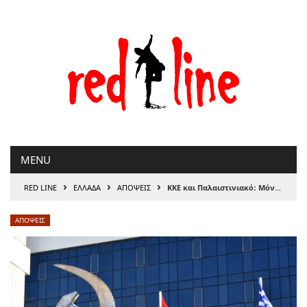
Μετάβαση
στο
περιεχόμενο
MENU
›
›
›
RED LINE
ΕΛΛΑΔΑ
ΑΠΟΨΕΙΣ
ΚΚΕ και Παλαιστινιακό: Μόνο ντροπή, του Βασίλη Λιόση
ΑΠΟΨΕΙΣ