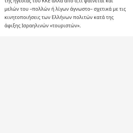
της ηγεσίας του ΚΚΕ αλλά από ό,τι φαίνεται και
μελών του –πολλών ή λίγων άγνωστο– σχετικά με τις
κινητοποιήσεις των Ελλήνων πολιτών κατά της
άφιξης Ισραηλινών «τουριστών».