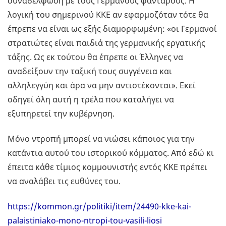
συναδέλφωση με τους Γερμανούς φαντάρους. Η
λογική του σημερινού ΚΚΕ αν εφαρμοζόταν τότε θα
έπρεπε να είναι ως εξής διαμορφωμένη: «οι Γερμανοί
στρατιώτες είναι παιδιά της γερμανικής εργατικής
τάξης. Ως εκ τούτου θα έπρεπε οι Έλληνες να
αναδείξουν την ταξική τους συγγένεια και
αλληλεγγύη και άρα να μην αντιστέκονται». Εκεί
οδηγεί όλη αυτή η τρέλα που καταλήγει να
εξυπηρετεί την κυβέρνηση.
Μόνο ντροπή μπορεί να νιώσει κάποιος για την
κατάντια αυτού του ιστορικού κόμματος. Από εδώ κι
έπειτα κάθε τίμιος κομμουνιστής εντός ΚΚΕ πρέπει
να αναλάβει τις ευθύνες του.
https://kommon.gr/politiki/item/24490-kke-kai-
palaistiniako-mono-ntropi-tou-vasili-liosi