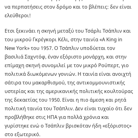
να περπατήσεις στον δρόμο και το βλέπεις: δεν είναι
ελεύθεροι!
Ετσι ξεκινάει η σκηνή μεταξύ του Τσάρλι Τσάπλιν και
του μικρού Γκρέγκορι Κέλι, στην ταινία «A King in
New York» του 1957. Ο Τσάπλιν υποδύεται τον
βασιλιά Σαχντόφ, έναν εξόριστο μονάρχη, και στην
επίμαχη σκηνή συνομιλεί με τον μικρό Ρούπερτ, γιο
πολιτικά διωκόμενων γονιών. Η ταινία είναι ανοιχτή
σάτιρα του μακαρθισμού, της αντικομμουνιστικής
υστερίας και της αμερικανικής πολιτικής κουλτούρας
της δεκαετίας του 1950. Είναι η πιο άμεση και ρητά
πολιτική ταινία του Τσάπλιν. Δεν είναι τυχαίο ότι δεν
προβλήθηκε στις ΗΠΑ για πολλά χρόνια και
γυρίστηκε ενώ ο Τσάπλιν βρισκόταν ήδη «εξόριστος»
στο εξωτερικό.