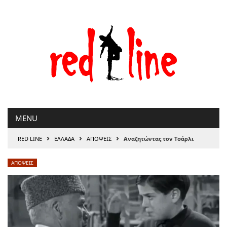
Μετάβαση
στο
περιεχόμενο
MENU
›
›
›
RED LINE
ΕΛΛΑΔΑ
ΑΠΟΨΕΙΣ
Αναζητώντας τον Τσάρλι
ΑΠΟΨΕΙΣ