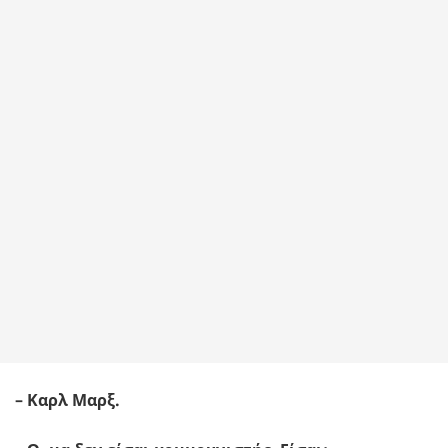
– Καρλ Μαρξ.