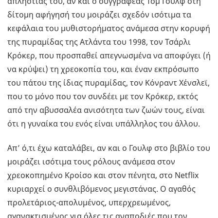
απληστίας του, αν και ο συγγραφέας Τομ Γουλφ στη
δίτομη αφήγησή του μοιράζει σχεδόν ισότιμα τα
κεφάλαια του μυθιστορήματος ανάμεσα στην κορυφή
της πυραμίδας της Ατλάντα του 1998, τον Τσάρλι
Κρόκερ, που προσπαθεί απεγνωσμένα να αποφύγει (ή
να κρύψει) τη χρεοκοπία του, και έναν εκπρόσωπο
του πάτου της ίδιας πυραμίδας, τον Κόνραντ Χένσλεϊ,
που το μόνο που τον συνδέει με τον Κρόκερ, εκτός
από την αβυσσαλέα ανισότητα των ζωών τους, είναι
ότι η γυναίκα του ενός είναι υπάλληλος του άλλου.
Απ’ ό,τι έχω καταλάβει, αν και ο Γουλφ στο βιβλίο του
μοιράζει ισότιμα τους ρόλους ανάμεσα στον
χρεοκοπημένο Κροίσο και στον πένητα, στο Netflix
κυριαρχεί ο συνθλιβόμενος μεγιστάνας. Ο αγαθός
προλετάριος-απολυμένος, υπερχρεωμένος,
αγανακτισμένος για όλες τις αναποδιές που τον