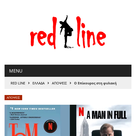
Μετάβαση
στο
περιεχόμενο
MENU
›
›
›
RED LINE
ΕΛΛΑΔΑ
ΑΠΟΨΕΙΣ
Ο Επίκουρος στη φυλακή
ΑΠΟΨΕΙΣ