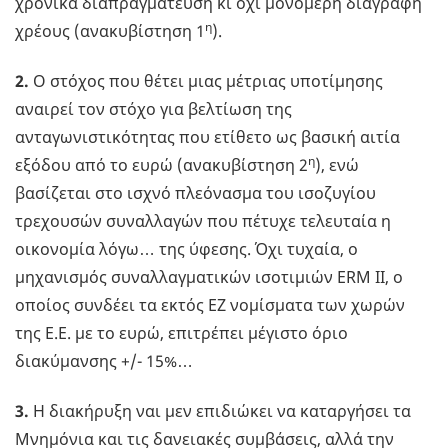
χρονικά διαπραγμάτευση κι όχι μονομερή διαγραφή
η
χρέους (ανακυβίστηση 1
).
2.
Ο στόχος που θέτει μιας μέτριας υποτίμησης
αναιρεί τον στόχο για βελτίωση της
ανταγωνιστικότητας που ετίθετο ως βασική αιτία
η
εξόδου από το ευρώ (ανακυβίστηση 2
), ενώ
βασίζεται στο ισχνό πλεόνασμα του ισοζυγίου
τρεχουσών συναλλαγών που πέτυχε τελευταία η
οικονομία λόγω… της ύφεσης. Όχι τυχαία, ο
μηχανισμός συναλλαγματικών ισοτιμιών ERM II, ο
οποίος συνδέει τα εκτός ΕΖ νομίσματα των χωρών
της Ε.Ε. με το ευρώ, επιτρέπει μέγιστο όριο
διακύμανσης +/- 15%…
3.
Η διακήρυξη ναι μεν επιδιώκει να καταργήσει τα
Μνημόνια και τις δανειακές συμβάσεις, αλλά την