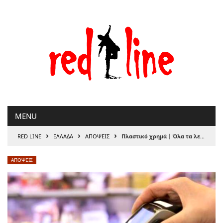
Μετάβαση
στο
περιεχόμενο
MENU
›
›
›
RED LINE
ΕΛΛΑΔΑ
ΑΠΟΨΕΙΣ
Πλαστικό χρημά | Όλα τα λεφτά στις τράπεζες και στους δανειστές
ΑΠΟΨΕΙΣ