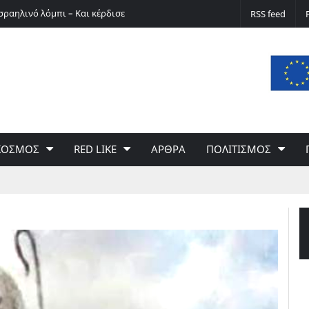
σραηλινό λόμπι – Και κέρδισε
Ο Ερνστ Φίσερ για τις Δίκες της Μόσχας
RSS feed
ΚΟΣΜΟΣ
RED LIKE
ΑΡΘΡΑ
ΠΟΛΙΤΙΣΜΟΣ