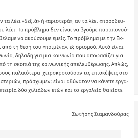
ν τα λέει «δεξιά» ή «αρι­στε­ρά», αν τα λέει «προ­ο­δευ­
που λέει. Το πρό­βλη­μα δεν είναι να βγού­με πα­ρα­πο­νού­
θέ­λα­με να ακού­σου­με εμείς. Το πρό­βλη­μα με την Εκ­
ι από τη θέση του «ποι­μέ­να», εξ ορι­σμού. Αυτό είναι
νω­νία, δη­λα­δή για μια κοι­νω­νία που απο­φα­σί­ζει για
πό τη σκο­πιά της κοι­νω­νι­κής απε­λευ­θέ­ρω­σης. Απλώς,
σους πα­λαιό­τε­ρα χει­ρο­κρο­τού­σαν τις επι­σκέ­ψεις στο
στε­ριών, πρό­σχω­μεν: είναι αδύ­να­τον να κά­νε­τε ερ­γα­
εμπει­ρία δύο χι­λιά­δων ετών και το ερ­γα­λείο θα είστε
Σωτήρης Σιαμανδούρας