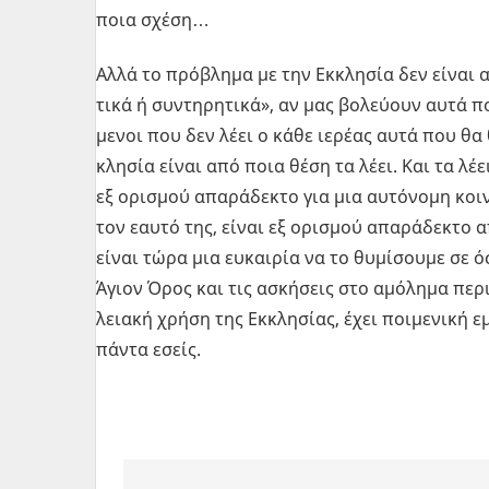
ποια σχέση…
Αλλά το πρό­βλη­μα με την Εκ­κλη­σία δεν είναι α
τι­κά ή συ­ντη­ρη­τι­κά», αν μας βο­λεύ­ουν αυτά 
με­νοι που δεν λέει ο κάθε ιε­ρέ­ας αυτά που θα 
κλη­σία είναι από ποια θέση τα λέει. Και τα λέε
εξ ορι­σμού απα­ρά­δε­κτο για μια αυ­τό­νο­μη κοι­
τον εαυτό της, είναι εξ ορι­σμού απα­ρά­δε­κτο α
είναι τώρα μια ευ­και­ρία να το θυ­μί­σου­με σε ό
Άγιον Όρος και τις ασκή­σεις στο αμό­λη­μα πε­ρι­
λεια­κή χρήση της Εκ­κλη­σί­ας, έχει ποι­με­νι­κή 
πάντα εσείς.