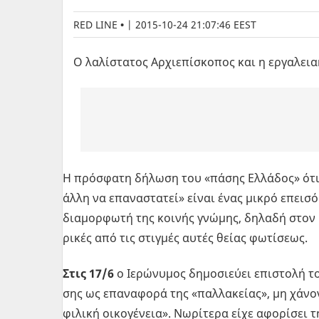
RED LINE
|
2015-10-24 21:07:46 EEST
Ο λαλίστατος Αρχιεπίσκοπος και η εργαλεια
Η πρό­σφα­τη δή­λω­ση του «πάσης Ελ­λά­δος» ότι 
άλλη να επα­να­στα­τεί» είναι ένας μικρό επει­σό
δια­μορ­φω­τή της κοι­νής γνώ­μης, δη­λα­δή στον
ρι­κές από τις στιγ­μές αυτές θείας φω­τί­σε­ως.
Στις 17/6
ο Ιε­ρώ­νυ­μος δη­μο­σιεύ­ει επι­στο­λή 
σης ως επα­να­φο­ρά της «παλ­λα­κεί­ας», μη χά­νο
φι­λι­κή οι­κο­γέ­νεια». Νω­ρί­τε­ρα είχε αφο­ρί­σει