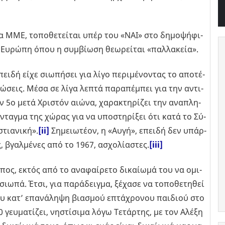
α ΜΜΕ, το­πο­θε­τεί­ται υπέρ του «ΝΑΙ» στο δη­μο­ψή­φι­
υ­ρώ­πη όπου η συμ­βί­ω­ση θε­ω­ρεί­ται «παλ­λα­κεία».
επει­δή είχε σιω­πή­σει για λίγο πε­ρι­μέ­νο­ντας το απο­τέ­
λώ­σεις. Μέσα σε λίγα λεπτά πα­ρα­πέ­μπει για την αντι­
ον 5ο μετά Χρι­στόν αιώνα, χα­ρα­κτη­ρί­ζει την ανα­πλη­
­νταγ­μα της χώρας για να υπο­στη­ρί­ξει ότι κατά το Σύ­
τια­νι­κή».
[ii]
Ση­μειω­τέ­ον, η «Αυγή», επει­δή δεν υπάρ­
ς, βγαλ­μέ­νες από το 1967, ασχο­λί­α­στες.
[iii]
ο­πος, εκτός από το ανα­φαί­ρε­το δι­καί­ω­μά του να ομι­
σιωπά. Έτσι, για πα­ρά­δειγ­μα, ξέ­χα­σε να το­πο­θε­τη­θεί
 του κατ’ επα­νά­λη­ψη βια­σμού επτά­χρο­νου παι­διού στο
γευ­μα­τί­ζει, νη­στί­σι­μα λόγω Τε­τάρ­της, με τον Αλέξη