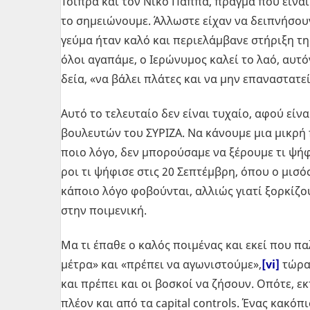
Τσί­πρα και τον Νίκο Παππά, πράγ­μα που είναι δ
το ση­μειώ­νου­με. Άλ­λω­στε είχαν να δει­πνή­σου
γεύμα ήταν καλό και πε­ριε­λάμ­βα­νε στή­ρι­ξη 
όλοι αγα­πά­με, ο Ιε­ρώ­νυ­μος καλεί το λαό, αυτόν 
δεία, «να βάλει πλά­τες και να μην επα­να­στα­τεί
Αυτό το τε­λευ­ταίο δεν είναι τυ­χαίο, αφού είνα
βου­λευ­τών του ΣΥ­ΡΙ­ΖΑ. Να κά­νου­με μια μικρή 
ποιο λόγο, δεν μπο­ρού­σα­με να ξέ­ρου­με τι ψή­φ
ροι τι ψή­φι­σε στις 20 Σε­πτέμ­βρη, όπου ο μισός
κά­ποιο λόγο φο­βού­νται, αλ­λιώς γιατί ξορ­κί­ζο
στην ποι­με­νι­κή.
Μα τι έπαθε ο καλός ποι­μέ­νας και εκεί που πα­
μέτρα» και «πρέ­πει να αγω­νι­στού­με»,
[vi]
τώρα τ
και πρέ­πει και οι βο­σκοί να ζή­σουν. Οπότε, εκτό
πλέον και από τα capital controls. Ένας κα­κό­πι­