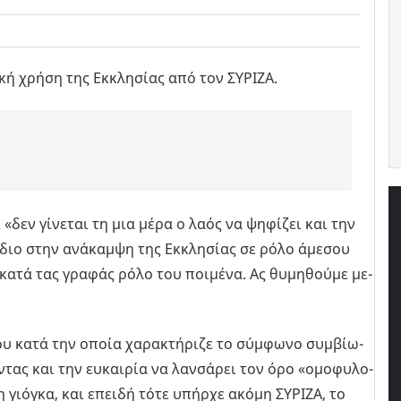
κή χρήση της Εκκλησίας από τον ΣΥΡΙΖΑ.
«δεν γί­νε­ται τη μια μέρα ο λαός να ψη­φί­ζει και την
­διο στην ανά­καμ­ψη της Εκ­κλη­σί­ας σε ρόλο άμε­σου
 κατά τας γρα­φάς ρόλο του ποι­μέ­να. Ας θυ­μη­θού­με με­
του κατά την οποία χα­ρα­κτή­ρι­ζε το σύμ­φω­νο συμ­βί­ω­
­ντας και την ευ­και­ρία να λαν­σά­ρει τον όρο «ομο­φυ­λο­
 τη γιό­γκα, και επει­δή τότε υπήρ­χε ακόμη ΣΥ­ΡΙ­ΖΑ, το