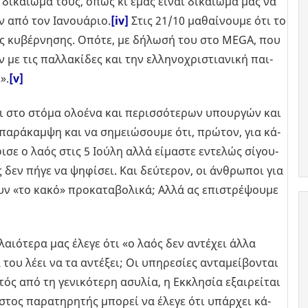
ι­καί­ω­μά τους, όπως κι εμάς είναι δι­καί­ω­μά μας να
ν από τον Ια­νουά­ριο.
[iv]
Στις 21/10 μα­θαί­νου­με ότι το
της κυ­βέρ­νη­σης. Οπότε, με δή­λω­σή του στο MEGA, που
με τις παλ­λα­κί­δες και την ελ­λη­νο­χρι­στια­νι­κή παι­
».
[v]
ι στο στόμα ολο­έ­να και πε­ρισ­σό­τε­ρων υπουρ­γών και
πα­ρά­καμ­ψη και να ση­μειώ­σου­με ότι, πρώ­τον, για κά­
ι­σε ο λαός στις 5 Ιούλη αλλά εί­μα­στε εντε­λώς σί­γου­
 δεν πήγε να ψη­φί­σει. Και δεύ­τε­ρον, οι άν­θρω­ποι για
υν «το κακό» προ­κα­τα­βο­λι­κά; Αλλά ας επι­στρέ­ψου­με
λαιό­τε­ρα μας έλεγε ότι «ο λαός δεν αντέ­χει άλλα
ου λέει να τα αντέ­ξει; Οι υπη­ρε­σί­ες αντα­μεί­βο­νται
ς από τη γε­νι­κό­τε­ρη ασυ­λία, η Εκ­κλη­σία εξαι­ρεί­ται
στος πα­ρα­τη­ρη­τής μπο­ρεί να έλεγε ότι υπάρ­χει κά­