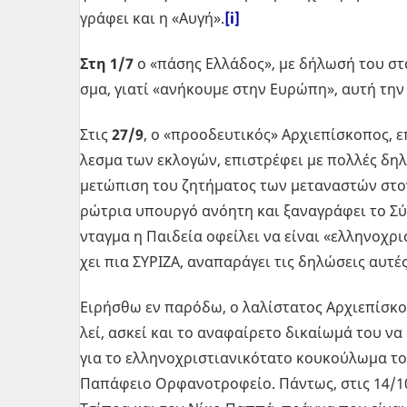
γρά­φει και η «Αυγή».
[i]
Στη 1/7
ο «πάσης Ελ­λά­δος», με δή­λω­σή του στ
σμα, γιατί «ανή­κου­με στην Ευ­ρώ­πη», αυτή την Ε
Στις
27/9
, ο «προ­ο­δευ­τι­κός» Αρ­χιε­πί­σκο­πος, 
λε­σμα των εκλο­γών, επι­στρέ­φει με πολ­λές δη­
με­τώ­πι­ση του ζη­τή­μα­τος των με­τα­να­στών στ
ρώ­τρια υπουρ­γό ανό­η­τη και ξα­να­γρά­φει το Σύ
νταγ­μα η Παι­δεία οφεί­λει να είναι «ελ­λη­νο­χρι­σ
χει πια ΣΥ­ΡΙ­ΖΑ, ανα­πα­ρά­γει τις δη­λώ­σεις αυτέ
Ει­ρή­σθω εν πα­ρό­δω, ο λα­λί­στα­τος Αρ­χιε­πί­σκ
λεί, ασκεί και το ανα­φαί­ρε­το δι­καί­ω­μά του να 
για το ελ­λη­νο­χρι­στια­νι­κό­τα­το κου­κού­λω­μα
Πα­πά­φειο Ορ­φα­νο­τρο­φείο. Πά­ντως, στις 14/10 