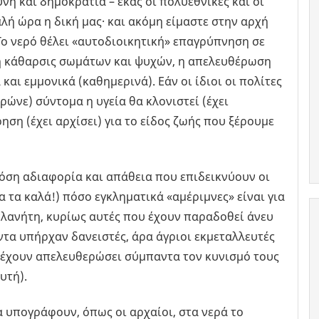
νη και δημοκρατία – εκάς οι πολυεθνικές και οι
λή ώρα η δική μας· και ακόμη είμαστε στην αρχή
ο νερό θέλει «αυτοδιοικητική» επαγρύπνηση σε
, η κάθαρσις σωμάτων και ψυχών, η απελευθέρωση
και εμμονικά (καθημερινά). Εάν οι ίδιοι οι πολίτες
τρώνε) σύντομα η υγεία θα κλονιστεί (έχει
ηση (έχει αρχίσει) για το είδος ζωής που ξέρουμε
 τόση αδιαφορία και απάθεια που επιδεικνύουν οι
α τα καλά!) πόσο εγκληματικά «αμέριμνες» είναι για
πλανήτη, κυρίως αυτές που έχουν παραδοθεί άνευ
ντα υπήρχαν δανειστές, άρα άγριοι εκμεταλλευτές
 έχουν απελευθερώσει σύμπαντα τον κυνισμό τους
υτή).
α υπογράφουν, όπως οι αρχαίοι, στα νερά το