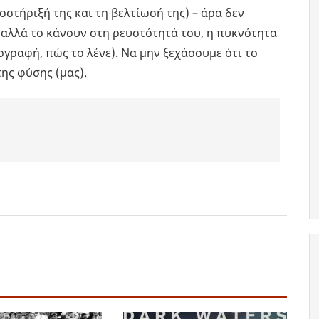
οστήριξή της και τη βελτίωσή της) – άρα δεν
λλά το κάνουν στη ρευστότητά του, η πυκνότητα
ογραφή, πώς το λένε). Να μην ξεχάσουμε ότι το
της φύσης (μας).