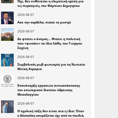
Όχι, δεν ευθύνεται η κλιματική κρίση για
τις πυρκαγιές, του Φάμπιαν Δημητρίου
2026-08-07
Ασε την κορδέλα, πιάσε το μυστρί
2026-08-07
Δε φταίει ο άνεμος… Φταίει η πολιτική
που «φυσάει» τα ίδια λάθη, του Γιώργου
Σαχίνη
2026-08-07
Συμβολικός μωβ φωτισμός για τη Νωτιαία
Μυϊκή Ατροφία
2026-08-07
Επανέναρξη εργασιών αντικατάστασης
του εσωτερικού δικτύου ύδρευσης
Μεσολογγίου
2026-08-07
Η σχολική τάξη δεν είναι πια η ίδια: Όταν
ο δάσκαλος κουράζεται όχι από τα παιδιά,