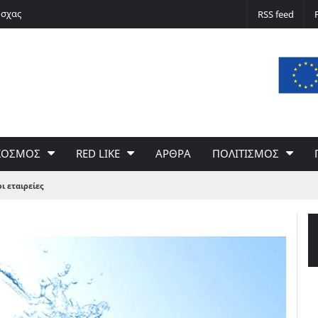
όσχας
Το ΑΙ βαθαίνει την Κρίση
RSS feed
ΚΟΣΜΟΣ
RED LIKE
ΑΡΘΡΑ
ΠΟΛΙΤΙΣΜΟΣ
οι εταιρείες