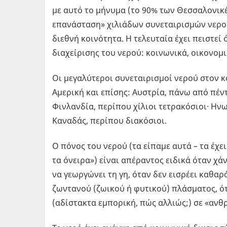
με αυτό το μήνυμα (το 90% των Θεσσαλονικέ
επανάσταση» χιλιάδων συνεταιρισμών νερού
διεθνή κοινότητα. Η τελευταία έχει πειστεί 
διαχείρισης του νερού: κοινωνικά, οικονομι
Οι μεγαλύτεροι συνεταιρισμοί νερού στον κ
Αμερική και επίσης: Αυστρία, πάνω από πέντ
Φινλανδία, περίπου χίλιοι τετρακόσιοι· Ηνω
Καναδάς, περίπου διακόσιοι.
Ο πόνος του νερού (τα είπαμε αυτά – τα έχε
τα όνειρα») είναι απέραντος ειδικά όταν χάν
να γεωργώνει τη γη, όταν δεν εισρέει καθα
ζωντανού (ζωικού ή φυτικού) πλάσματος, ό
(αδίστακτα εμπορική, πώς αλλιώς;) σε «ανθρ