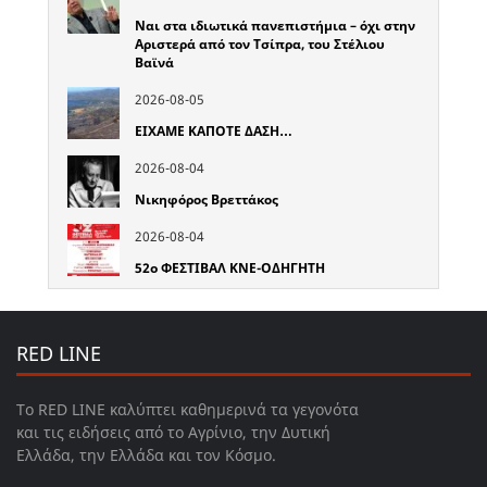
Ναι στα ιδιωτικά πανεπιστήμια – όχι στην
Αριστερά από τον Τσίπρα, του Στέλιου
Βαϊνά
2026-08-05
ΕΙΧΑΜΕ ΚΑΠΟΤΕ ΔΑΣΗ…
2026-08-04
Νικηφόρος Βρεττάκος
2026-08-04
52o ΦΕΣΤΙΒΑΛ ΚΝΕ-ΟΔΗΓΗΤΗ
RED LINE
Το RED LINE καλύπτει καθημερινά τα γεγονότα
και τις ειδήσεις από το Αγρίνιο, την Δυτική
Ελλάδα, την Ελλάδα και τον Κόσμο.