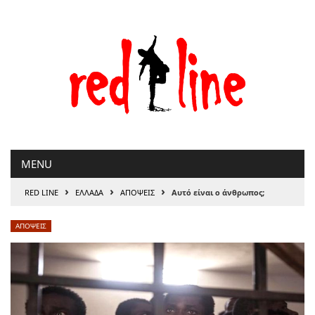
Μετάβαση
στο
περιεχόμενο
MENU
›
›
›
RED LINE
ΕΛΛΑΔΑ
ΑΠΟΨΕΙΣ
Αυτό είναι ο άνθρωπος;
ΑΠΟΨΕΙΣ