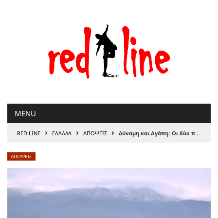
Μετάβαση
στο
περιεχόμενο
MENU
›
›
›
RED LINE
ΕΛΛΑΔΑ
ΑΠΟΨΕΙΣ
Δύναμη και Αγάπη: Οι δύο πόλοι του εκκρεμούς της ιστορίας
ΑΠΟΨΕΙΣ