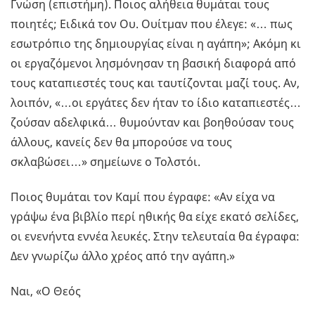
Γνώση (επιστήμη). Ποιος αλήθεια θυμάται τους
ποιητές; Ειδικά τον Ου. Ουίτμαν που έλεγε: «… πως
εσωτρόπιο της δημιουργίας είναι η αγάπη»; Ακόμη κι
οι εργαζόμενοι λησμόνησαν τη βασική διαφορά από
τους καταπιεστές τους και ταυτίζονται μαζί τους. Αν,
λοιπόν, «…οι εργάτες δεν ήταν το ίδιο καταπιεστές…
ζούσαν αδελφικά… θυμούνταν και βοηθούσαν τους
άλλους, κανείς δεν θα μπορούσε να τους
σκλαβώσει…» σημείωνε ο Τολστόι.
Ποιος θυμάται τον Καμί που έγραφε: «Αν είχα να
γράψω ένα βιβλίο περί ηθικής θα είχε εκατό σελίδες,
οι ενενήντα εννέα λευκές. Στην τελευταία θα έγραφα:
Δεν γνωρίζω άλλο χρέος από την αγάπη.»
Ναι, «Ο Θεός