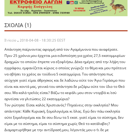
ΣΧΌΛΙΑ (1)
Il riccio
2018-04-08 - 18:30:25 EEST
Απάντηση παίρνοντας αφορμή από τον Αγαμέμνονα που αναφέρατε.
Πριν 25 χρόνια μου έρχεται μια ειδοποίηση για χρέος 27,5 εκατομμυρίων
δραχμών το οποίον έπρεπε να εξοφλήσω. Δέκα ημέρες από την λήψη του
εγγράφου, εμφανίζεται κύριος ο οποίος γνώριζε το θέμα και μου πρότεινε
να σβήσει το χρέος αν τούδινα 5 εκατομμύρια. Του απάντησα πως
ατύχησε γιατί είμαι άθρησκος και δε λαδώνω ούτε τον Άγιο Γεράσιμο που
είναι και κοντά μας, γενικά του απάντησα δε μιζάρω ούτε τον ίδιο το Θεό
σου. Μα καλά τρελός είσαι? Βάζω το κεφάλι μου στον ντορβά κι` εσύ
αρνείσαι να γλιτώσεις 22 εκατομμύρια?
Τον ρώτησα: Είσαι καλός Χριστιανός? Πηγαίνεις στην εκκλησία? Μου
απάντησε: Κάθε Κυριακή, ξομολογιέμαι κι` όλας. Εγώ δεν πάω εκκλησία
ούτε ξομολογιέμαι και δε σου δίνω τα 5 εκατ. γιατί είμαι το σύστημα, δεν
είμαι με το σύστημα, είμαι το σύστημα χωρίς Θεό το κατάλαβες?
Διαμαρτυρήθηκε με την αντίδρασή μου, λέγοντάς μου ο `τι δε με