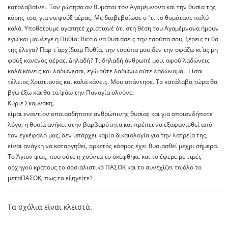
καταλαβαίνει. Τον ρώτησα αν θυμάται τον Αγαμέμνονα και την θυσία της
κόρης του, για να φσύξ αέρας. Με διαβεβαίωσε ο ‘τι το θυμότανε πολύ
καλά. Υποθέτουμε αγαπητέ χριστιανέ ότι στη θέση του Αγαμέμνονα ήμουν
εγώ και μούλεγε η Πυθία: Riccio να θυσιάσεις την τσούπα σου, ξέρεις τι θα
της έλεγα? Παρ τ` αρχίδιαμ Πυθία, την τσούπα μου δεν την σφάζω κι` ας μη
φσύξ κανένας αέρας. Δηλαδή? Τι δηλαδή άνθρωπέ μου, αφού λαδώνεις
καλά κάνεις και λαδώνεσαι, εγώ ούτε λαδώνω ούτε λαδώνομαι. Είσαι
τέλειος Χριστιανός και καλά κάνεις. Μου απάντησε. Το κατάλαβα τώρα θα
βγω έξω και θα τα` φάω την Παναγία ολνόνε.
Κύριε Σκαμνάκη,
είμαι εναντίον οποιασδήποτε ανθρώπινης θυσίας και για οποιονδήποτε
λόγο, η θυσία ανήκει στην βαρβαρότητα και πρέπει να εξαφανισθεί από
τον εγκέφαλό μας, δεν υπάρχει καμία δικαιολογία για την λατρεία της,
είναι ανάγκη να καταργηθεί, αρκετός κόσμος έχει θυσιασθεί μέχρι σήμερα.
To Άγιον φως, που ούτε η χούντα το σκέφθηκε και το έφερε με τιμές
αρχηγού κράτους το σοσιαλιστικό ΠΑΣΟΚ και το συνεχίζει το όλο το
μεταΠΑΣΟΚ, πως το εξηγείτε?
Τα σχόλια είναι κλειστά.