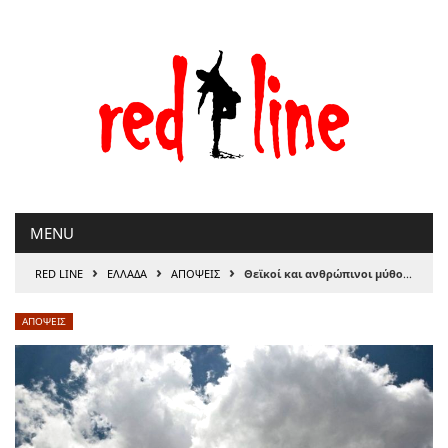
Μετάβαση
στο
περιεχόμενο
MENU
›
›
›
RED LINE
ΕΛΛΑΔΑ
ΑΠΟΨΕΙΣ
Θεϊκοί και ανθρώπινοι μύθοι, του Θανάση Σκαμνάκη
ΑΠΟΨΕΙΣ