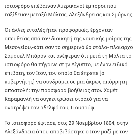
ιστιοφόρο επέβαιναν Αμερικανοί έμποροι που
ταξίδευαν μεταξύ Μάλτας, Αλεξάνδρειας και Σμύρνης.
Οι άλλες εντολές ήταν προφορικές, έρχονταν
απευθείας από τον διοικητή της ναυτικής μοίρας της
Μεσογείου,-κάτι σαν το σημερινό 6ο στόλο- πλοίαρχο
Σάμουελ Μπάρον και ανέφεραν ότι μετά τη Μάλτα το
ιστιοφόρο θα πήγαινε στην Αίγυπτο, με έναν ειδικό
επιβάτη, τον Ιτον, τον οποίο θα έπρεπε [ο
κυβερνήτης] να συνδράμει σε μια άκρως απόρρητη
αποστολή: την προσφορά βοήθειας στον Χαμέτ
Καραμανλή να συγκεντρώσει στρατό για να
ανατρέψει τον αδελφό του, Γιουσούφ.
Το ιστιοφόρο έφτασε, στις 29 Νοεμβρίου 1804, στην
Αλεξάνδρεια όπου αποβιβάστηκε ο Ιτον μαζί με τον