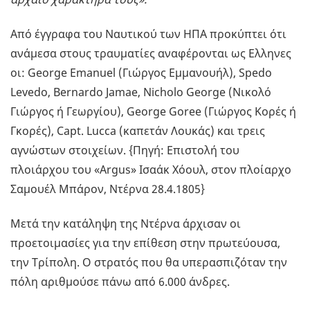
Από έγγραφα του Ναυτικού των ΗΠΑ προκύπτει ότι
ανάμεσα στους τραυματίες αναφέρονται ως Ελληνες
οι: George Emanuel (Γιώργος Εμμανουήλ), Spedo
Levedo, Bernardo Jamae, Nicholo George (Νικολό
Γιώργος ή Γεωργίου), George Goree (Γιώργος Κορές ή
Γκορές), Capt. Lucca (καπετάν Λουκάς) και τρεις
αγνώστων στοιχείων. {Πηγή: Επιστολή του
πλοιάρχου του «Argus» Ισαάκ Χόουλ, στον πλοίαρχο
Σαμουέλ Μπάρον, Ντέρνα 28.4.1805}
Μετά την κατάληψη της Ντέρνα άρχισαν οι
προετοιμασίες για την επίθεση στην πρωτεύουσα,
την Τρίπολη. Ο στρατός που θα υπερασπιζόταν την
πόλη αριθμούσε πάνω από 6.000 άνδρες.