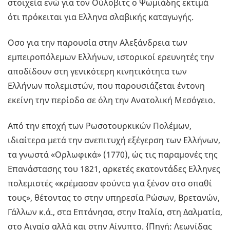
στοιχεία ενώ για τον Ούλοβιτς ο Ψωμιάδης εκτιμά
ότι πρόκειται για Ελληνα σλαβικής καταγωγής.
Οσο για την παρουσία στην Αλεξάνδρεια των
εμπειροπόλεμων Ελλήνων, ιστορικοί ερευνητές την
αποδίδουν στη γενικότερη κινητικότητα των
Ελλήνων πολεμιστών, που παρουσιάζεται έντονη
εκείνη την περίοδο σε όλη την Ανατολική Μεσόγειο.
Από την εποχή των Ρωσοτουρκικών Πολέμων,
ιδιαίτερα μετά την ανεπιτυχή εξέγερση των Ελλήνων,
τα γνωστά «Ορλωφικά» (1770), ώς τις παραμονές της
Επανάστασης του 1821, αρκετές εκατοντάδες Ελληνες
πολεμιστές «κρέμασαν φούντα για ξένον στο σπαθί
τους», θέτοντας το στην υπηρεσία Ρώσων, Βρετανών,
Γάλλων κ.ά., στα Επτάνησα, στην Ιταλία, στη Δαλματία,
στο Αιγαίο αλλά και στην Αίγυπτο. {Πηγή: Λεωνίδας