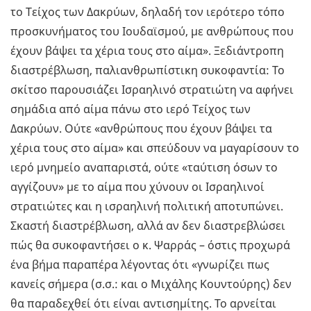
το Τείχος των Δακρύων, δηλαδή τον ιερότερο τόπο
προσκυνήματος του Ιουδαϊσμού, με ανθρώπους που
έχουν βάψει τα χέρια τους στο αίμα». Ξεδιάντροπη
διαστρέβλωση, παλιανθρωπίστικη συκοφαντία: Το
σκίτσο παρουσιάζει Ισραηλινό στρατιώτη να αφήνει
σημάδια από αίμα πάνω στο ιερό Τείχος των
Δακρύων. Ούτε «ανθρώπους που έχουν βάψει τα
χέρια τους στο αίμα» και σπεύδουν να μαγαρίσουν το
ιερό μνημείο αναπαριστά, ούτε «ταύτιση όσων το
αγγίζουν» με το αίμα που χύνουν οι Ισραηλινοί
στρατιώτες και η ισραηλινή πολιτική αποτυπώνει.
Σκαστή διαστρέβλωση, αλλά αν δεν διαστρεβλώσει
πώς θα συκοφαντήσει ο κ. Ψαρράς – όστις προχωρά
ένα βήμα παραπέρα λέγοντας ότι «γνωρίζει πως
κανείς σήμερα (σ.σ.: και ο Μιχάλης Κουντούρης) δεν
θα παραδεχθεί ότι είναι αντισημίτης. Το αρνείται