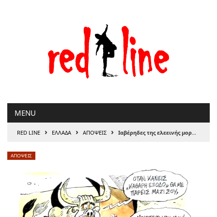
Μετάβαση
στο
περιεχόμενο
MENU
›
›
›
RED LINE
ΕΛΛΑΔΑ
ΑΠΟΨΕΙΣ
Ιαβέρηδες της ελεεινής μορφής
ΑΠΟΨΕΙΣ