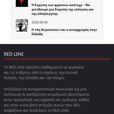
Η Ευρώπη των φρακτών απέτυχε – Να
φτιάξουμε μια Ευρώπη της ισότητας και
της αλληλεγγύης
2026-08-05
Η «4η Αυγούστου» και ο αυταρχισμός στην
Ελλάδα
RED LINE
Το RED LINE καλύπτει καθημερινά τα γεγονότα
και τις ειδήσεις από το Αγρίνιο, την Δυτική
Ελλάδα, την Ελλάδα και τον Κόσμο.
Επιλέξαμε να συνεργαστούμε κοινωνικά για μια
συλλογική & ανεξάρτητη ενημέρωση βασιζόμενοι
στην προσωπική μας εργασία και εμπειρία, καθώς
και στην συνειδητή στήριξη αυτών που ήδη
διαβάζουν και διαδίδουν το RED LINE.