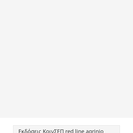
Εκδόσεις ΚοινΣΕΠ red line agrinio