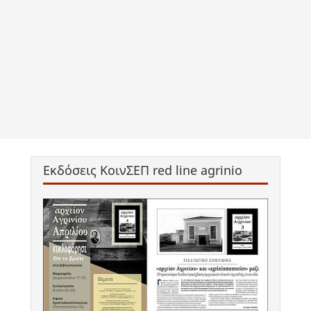
Εκδόσεις ΚοινΣΕΠ red line agrinio