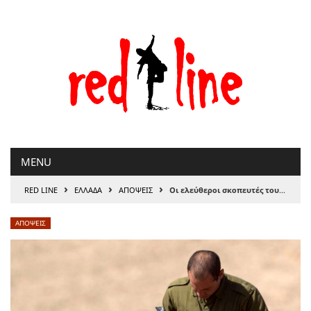
Μετάβαση
στο
περιεχόμενο
MENU
›
›
›
RED LINE
ΕΛΛΑΔΑ
ΑΠΟΨΕΙΣ
Οι ελεύθεροι σκοπευτές του Ισραήλ έχουν εντολή όταν πυροβολούν παιδιά
ΑΠΟΨΕΙΣ