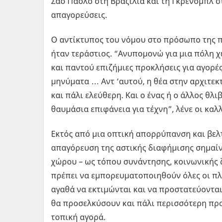
Σάο Πάολο στη Βραζιλία και τη Γκρενόμπλ στ
απαγορεύσεις.
Ο αντίκτυπος του νόμου στο πρόσωπο της π
ήταν τεράστιος. “Ανυπομονώ για μια πόλη χ
και παντού επιζήμιες προκλήσεις για αγορές
μηνύματα … Αντ ‘αυτού, η θέα στην αρχιτεκτ
και πάλι ελεύθερη. Και ο ένας ή ο άλλος θλι
θαυμάσια επιφάνεια για τέχνη”, λένε οι κα
Εκτός από μια οπτική απορρύπανση και βελτ
απαγόρευση της αστικής διαφήμισης σημαίν
χώρου – ως τόπου συνάντησης, κοινωνικής ζ
πρέπει να εμπορευματοποιηθούν όλες οι πλε
αγαθά να εκτιμώνται και να προστατεύονται
θα προσελκύσουν και πάλι περισσότερη προ
τοπική αγορά.