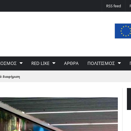
Δε φταίει ο άνεμος… Φταίει η πολιτική 
RSS feed
του Γιώργου Σαχίνη
ΚΟΣΜΟΣ
RED LIKE
ΑΡΘΡΑ
ΠΟΛΙΤΙΣΜΟΣ
πό διαφήμιση