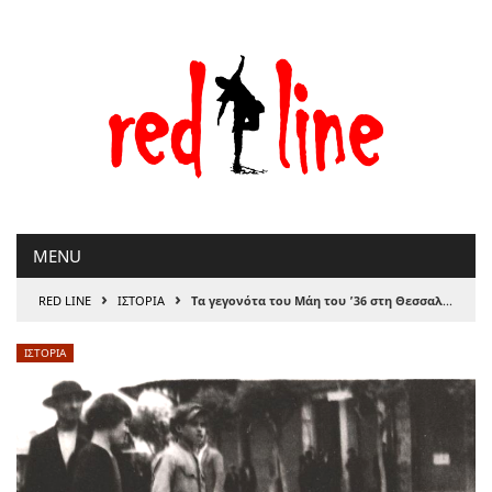
Μετάβαση
στο
περιεχόμενο
MENU
›
›
RED LINE
ΙΣΤΟΡΙΑ
Τα γεγονότα του Μάη του ’36 στη Θεσσαλονίκη: Άλλη μια προδομένη επανάσταση
ΙΣΤΟΡΙΑ