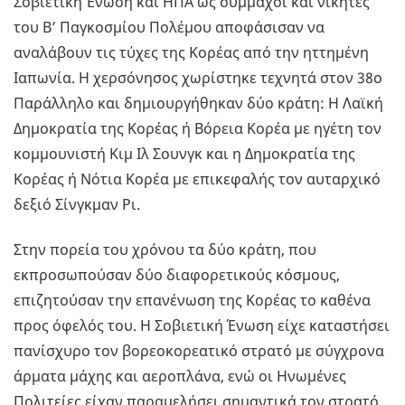
Σοβιετική Ένωση και ΗΠΑ ως σύμμαχοι και νικητές
του Β’ Παγκοσμίου Πολέμου αποφάσισαν να
αναλάβουν τις τύχες της Κορέας από την ηττημένη
Ιαπωνία. Η χερσόνησος χωρίστηκε τεχνητά στον 38ο
Παράλληλο και δημιουργήθηκαν δύο κράτη: Η Λαϊκή
Δημοκρατία της Κορέας ή Βόρεια Κορέα με ηγέτη τον
κομμουνιστή Κιμ Ιλ Σουνγκ και η Δημοκρατία της
Κορέας ή Νότια Κορέα με επικεφαλής τον αυταρχικό
δεξιό Σίνγκμαν Ρι.
Στην πορεία του χρόνου τα δύο κράτη, που
εκπροσωπούσαν δύο διαφορετικούς κόσμους,
επιζητούσαν την επανένωση της Κορέας το καθένα
προς όφελός του. Η Σοβιετική Ένωση είχε καταστήσει
πανίσχυρο τον βορεοκορεατικό στρατό με σύγχρονα
άρματα μάχης και αεροπλάνα, ενώ οι Ηνωμένες
Πολιτείες είχαν παραμελήσει σημαντικά τον στρατό