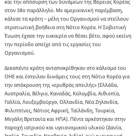
και την απόσυρση των δυνάμεων της Βόρειας Κορέας
στον 38ο παράλληλο. Με αμερικανική παρέμβαση,
κάλεσε τα κράτη – μέλη του Οργανισμού να στείλουν
στρατιωτική βοήθεια στη Νότιο Κορέα. Η Σοβιετική
Ένωση έχασε την ευκαιρία να θέσει βέτο, αφού εκείνη
την περίοδο απείχε από τις εργασίες του
Οργανισμού.
Δεκαπέντε κράτη ανταποκρίθηκαν στο κάλεσμα του
ΟΗΕ και έστειλαν δυνάμεις τους στη Νότιο Κορέα για
την απόκρουση της «ερυθράς απειλής» (Ελλάδα,
Αυστραλία, Βέλγιο, Καναδάς, Κολομβία, Αιθιοπία,
Γαλλία, Λουξεμβούργο, Ολλανδία, Νέα Ζηλανδία,
Φιλιππίνες, Νότιος Αφρική, Ταϊλάνδη, Τουρκία,
Μεγάλη Βρετανία και ΗΠΑ). Πέντε αρκέστηκαν στην
παροχή ιατρικού και υγειονομικού υλικού (Δανία,