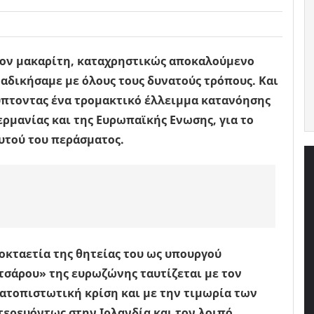
 τον μακαρίτη, καταχρηστικώς αποκαλούμενο
 αδικήσαμε με όλους τους δυνατούς τρόπους. Και
ύπτοντας ένα τρομακτικό έλλειμμα κατανόησης
ερμανίας και της Ευρωπαϊκής Ενωσης, για το
αυτού του περάσματος.
η οκταετία της θητείας του ως υπουργού
τσάρου» της ευρωζώνης ταυτίζεται με τον
ματοπιστωτική κρίση και με την τιμωρία των
ερευόντως στην Ιρλανδία και τον λοιπό