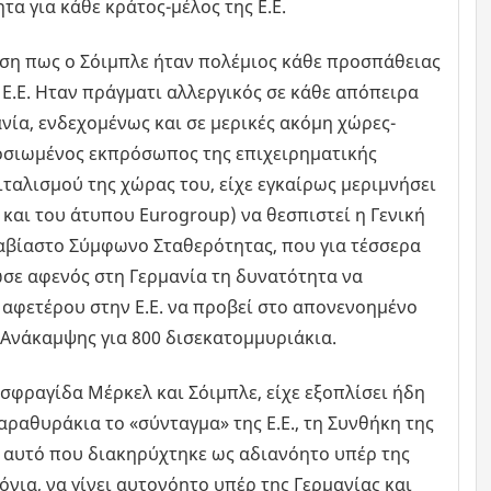
τα για κάθε κράτος-μέλος της Ε.Ε.
ωση πως ο Σόιμπλε ήταν πολέμιος κάθε προσπάθειας
Ε.Ε. Ηταν πράγματι αλλεργικός σε κάθε απόπειρα
ία, ενδεχομένως και σε μερικές ακόμη χώρες-
οσιωμένος εκπρόσωπος της επιχειρηματικής
ιταλισμού της χώρας του, είχε εγκαίρως μεριμνήσει
 και του άτυπου Eurogroup) να θεσπιστεί η Γενική
αβίαστο Σύμφωνο Σταθερότητας, που για τέσσερα
ωσε αφενός στη Γερμανία τη δυνατότητα να
 αφετέρου στην Ε.Ε. να προβεί στο απονενοημένο
 Ανάκαμψης για 800 δισεκατομμυριάκια.
 σφραγίδα Μέρκελ και Σόιμπλε, είχε εξοπλίσει ήδη
αραθυράκια το «σύνταγμα» της Ε.Ε., τη Συνθήκη της
 αυτό που διακηρύχτηκε ως αδιανόητο υπέρ της
όνια, να γίνει αυτονόητο υπέρ της Γερμανίας και