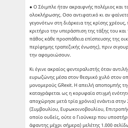
● Ο Σόιμπλε ήταν ακραιφνής πολέμιος και
ολοκλήρωσης. Οσο αντιφατικό κι αν φαίνετ
γεγονότων στη διάρκεια της κρίσης χρέους,
κριτήριο την υπεράσπιση της τάξης του και 
πάθος κάθε προσπάθεια επίσπευσης της οικ
περίφημης τραπεζικής ένωσης), πριν σιγουρε
την αφομοιώσουν.
Κι έγινε ακραίος φεντεραλιστής όταν αντιλή
ευρωζώνης μέσα στον θεσμικό χυλό στον οπ
μονομερούς GRexit. Η απειλή αποπομπής της
καταγράφεται ως η κορυφαία στιγμή ενότητας
αποχώρησε μετά τρία χρόνια) ενάντια στην
(Συμβουλίου, Ευρωκοινοβουλίου, Επιτροπής
οποίο ουδείς, ούτε ο Γιούνκερ που υποστήρ
άφαντης μέχρι σήμερα) μελέτης 1.000 σελίδ