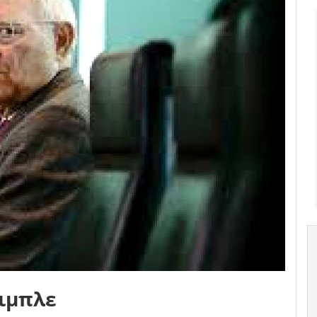
όιμπλε