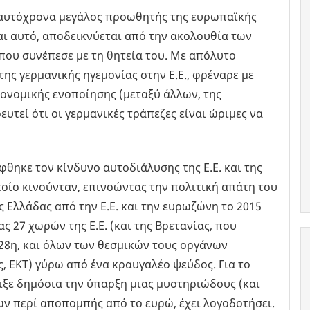
 ταυτόχρονα μεγάλος προωθητής της ευρωπαϊκής
αι αυτό, αποδεικνύεται από την ακολουθία των
 που συνέπεσε με τη θητεία του. Με απόλυτο
της γερμανικής ηγεμονίας στην Ε.Ε., φρέναρε με
ονομικής ενοποίησης (μεταξύ άλλων, της
υτεί ότι οι γερμανικές τράπεζες είναι ώριμες να
φθηκε τον κίνδυνο αυτοδιάλυσης της Ε.Ε. και της
οίο κινούνταν, επινοώντας την πολιτική απάτη του
 Ελλάδας από την Ε.Ε. και την ευρωζώνη το 2015
 27 χωρών της Ε.Ε. (και της Βρετανίας, που
 28η, και όλων των θεσμικών τους οργάνων
, ΕΚΤ) γύρω από ένα κραυγαλέο ψεύδος. Για το
ιξε δημόσια την ύπαρξη μιας μυστηριώδους (και
ων περί αποπομπής από το ευρώ, έχει λογοδοτήσει.