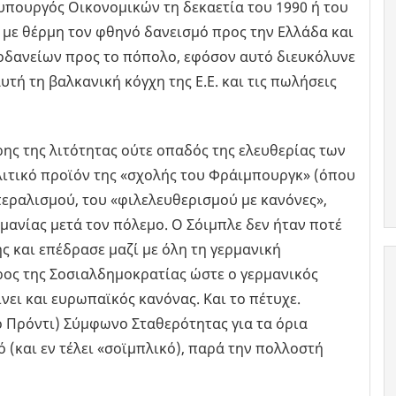
 υπουργός Οικονομικών τη δεκαετία του 1990 ή του
ε με θέρμη τον φθηνό δανεισμό προς την Ελλάδα και
οδανείων προς το πόπολο, εφόσον αυτό διευκόλυνε
τή τη βαλκανική κόγχη της Ε.Ε. και τις πωλήσεις
ρης της λιτότητας ούτε οπαδός της ελευθερίας των
λιτικό προϊόν της «σχολής του Φράιμπουργκ» (όπου
εραλισμού, του «φιλελευθερισμού με κανόνες»,
ρμανίας μετά τον πόλεμο. Ο Σόιμπλε δεν ήταν ποτέ
 και επέδρασε μαζί με όλη τη γερμανική
ρος της Σοσιαλδημοκρατίας ώστε ο γερμανικός
νει και ευρωπαϊκός κανόνας. Και το πέτυχε.
ο Πρόντι) Σύμφωνο Σταθερότητας για τα όρια
ό (και εν τέλει «σοϊμπλικό), παρά την πολλοστή