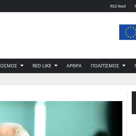
Δε φταίει ο άνεμος… Φταίει η πολιτική 
RSS feed
του Γιώργου Σαχίνη
ΚΟΣΜΟΣ
RED LIKE
ΑΡΘΡΑ
ΠΟΛΙΤΙΣΜΟΣ