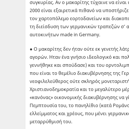
συγκυρίας. Αν ο μακαρίτης τύχαινε να είναι
2000 είναι εξαιρετικά πιθανό να υποστήριζ
τον χαρτοπόλεμο εορτοδανείων και διακοπ
τη διείσδυση των γερμανικών τραπεζών σ’ αυ
αυτοκινήτων made in Germany.
● Ο μακαρίτης δεν ήταν ούτε εκ γενετής λάτ
αγορών. Ηταν ένα γνήσιο ιδεολογικό και πο
γεννήθηκε και σπούδασε) και του ορντολιμπ
που είναι το θεμέλιο διακυβέρνησης της Γε
νεοφιλελεύθερος ούτε σκληρός μονεταριστής
Χριστιανοδημοκρατία και το μεγαλύτερο μέ
«κανόνας» οικονομικής διακυβέρνησης να γί
Πεμπτουσία του, το πανηλίθιο (κατά Ρομάν
ελλείμματος και χρέους, που μένει γερμανικ
μεταρρύθμισή του.