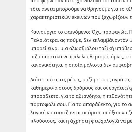
που φέρνει πλούτο, χαϊδολογιέται τόσο ώστ
τότε άνετα μπορούμε να θρηνούμε για το τέ
χαρακτηριστικών εκείνων που ξεχωρίζουν 
Καινούργιο το φαινόμενο; Όχι, προφανώς. Π
Παλαιότερα, ας πούμε, δεν εκλαμβάνονταν 
μπορεί είναι μια ολωσδιόλου ταξική υπόθεση
ριζοσπαστικό νεοφιλελευθερισμό, όμως, τέτ
κανονικότητα, η οποία μάλιστα δεν αμφισβη
Διότι τούτες τις μέρες, μαζί με τους αγρότε
καθημερινά στους δρόμους και οι εργάτες/τρι
απαράδεκτο, για το αδιανόητο, η πιθανότητα
πορτοφόλι σου. Για το απαράδεκτο, για το α
λογική να ταυτίζονται οι άριοι, οι άξιοι να 
πλούσιους, και η άχρηστη φτωχολογιά να μέ