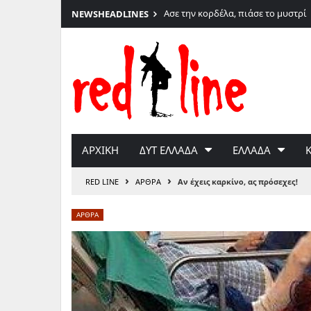
6
Ασε την κορδέλα, πιάσε το μυστρί
NEWS
HEADLINES
Μετάβαση
στο
περιεχόμενο
ΑΡΧΙΚΗ
ΔΥΤ ΕΛΛΑΔΑ
ΕΛΛΑΔΑ
›
›
RED LINE
ΑΡΘΡΑ
Αν έχεις καρκίνο, ας πρόσεχες!
ΑΡΘΡΑ