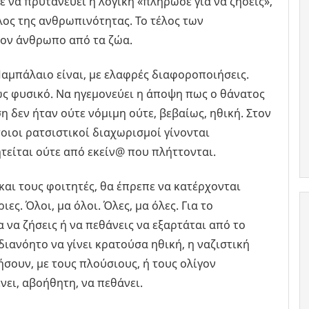
ε να πρυτανεύει η λογική «πλήρωσε για να ζήσεις»,
λος της ανθρωπινότητας. Το τέλος των
τον άνθρωπο από τα ζώα.
αμπάλαιο είναι, με ελαφρές διαφοροποιήσεις.
ως φυσικό. Να ηγεμονεύει η άποψη πως ο θάνατος
 δεν ήταν ούτε νόμιμη ούτε, βεβαίως, ηθική. Στον
οιοι ρατσιστικοί διαχωρισμοί γίνονται
τείται ούτε από εκείν@ που πλήττονται.
ς και τους φοιτητές, θα έπρεπε να κατέρχονται
ες. Όλοι, μα όλοι. Όλες, μα όλες. Για το
 να ζήσεις ή να πεθάνεις να εξαρτάται από το
διανόητο να γίνει κρατούσα ηθική, η ναζιστική
ζήσουν, με τους πλούσιους, ή τους ολίγον
νει, αβοήθητη, να πεθάνει.