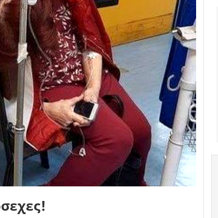
όσεχες!