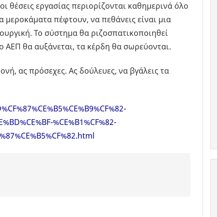
οι θέσεις εργασίας περιορίζονται καθημερινά όλο
α μεροκάματα πέφτουν, να πεθάνεις είναι μια
ουργική. Το σύστημα θα ριζοσπατικοποιηθεί
 ΑΕΠ θα αυξάνεται, τα κέρδη θα σωρεύονται.
ονή, ας πρόσεχες. Ας δούλευες, να βγάλεις τα
%AD%CF%87%CE%B5%CE%B9%CF%82-
%BD%CE%BF-%CE%B1%CF%82-
%87%CE%B5%CF%82.html