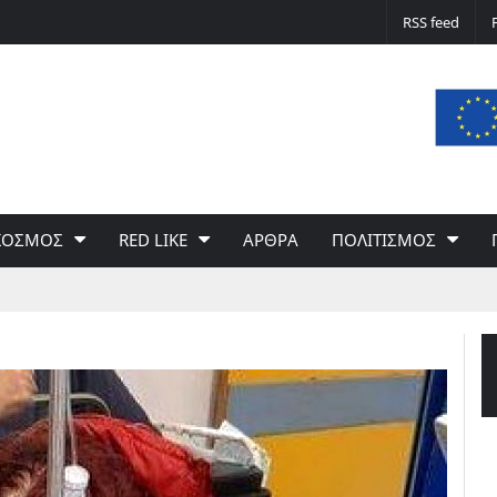
Δε φταίει ο άνεμος… Φταίει η πολιτική 
RSS feed
του Γιώργου Σαχίνη
ΚΟΣΜΟΣ
RED LIKE
ΑΡΘΡΑ
ΠΟΛΙΤΙΣΜΟΣ