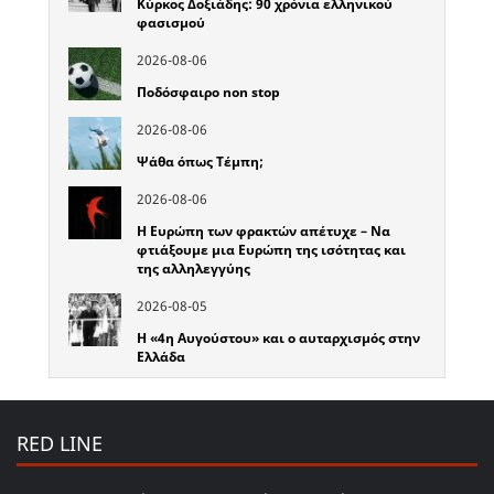
Κύρκος Δοξιάδης: 90 χρόνια ελληνικού
φασισμού
2026-08-06
Ποδόσφαιρο non stop
2026-08-06
Ψάθα όπως Τέμπη;
2026-08-06
Η Ευρώπη των φρακτών απέτυχε – Να
φτιάξουμε μια Ευρώπη της ισότητας και
της αλληλεγγύης
2026-08-05
Η «4η Αυγούστου» και ο αυταρχισμός στην
Ελλάδα
RED LINE