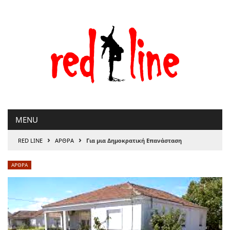
Μετάβαση
στο
περιεχόμενο
MENU
›
›
RED LINE
ΑΡΘΡΑ
Για μια Δημοκρατική Επανάσταση
ΑΡΘΡΑ