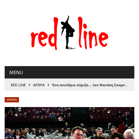
Μετάβαση
στο
περιεχόμενο
MENU
›
›
RED LINE
ΑΡΘΡΑ
Ένα συνέδριο σύριζα… του Θανάση Σκαμνάκη
ΑΡΘΡΑ