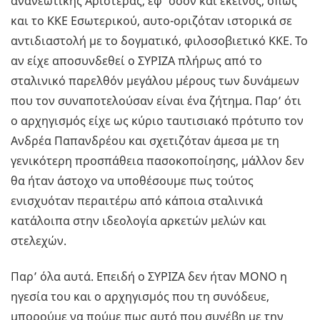
ανανεωτικής Αριστεράς, εφ’ όσον και εκείνος, όπως
και το ΚΚΕ Εσωτερικού, αυτο-οριζόταν ιστορικά σε
αντιδιαστολή με το δογματικό, φιλοσοβιετικό ΚΚΕ. Το
αν είχε αποσυνδεθεί ο ΣΥΡΙΖΑ πλήρως από το
σταλινικό παρελθόν μεγάλου μέρους των δυνάμεων
που τον συναποτελούσαν είναι ένα ζήτημα. Παρ’ ότι
ο αρχηγισμός είχε ως κύριο ταυτισιακό πρότυπο τον
Ανδρέα Παπανδρέου και σχετιζόταν άμεσα με τη
γενικότερη προσπάθεια πασοκοποίησης, μάλλον δεν
θα ήταν άστοχο να υποθέσουμε πως τούτος
ενισχυόταν περαιτέρω από κάποια σταλινικά
κατάλοιπα στην ιδεολογία αρκετών μελών και
στελεχών.
Παρ’ όλα αυτά. Επειδή ο ΣΥΡΙΖΑ δεν ήταν ΜΟΝΟ η
ηγεσία του και ο αρχηγισμός που τη συνόδευε,
μπορούμε να πούμε πως αυτό που συνέβη με την