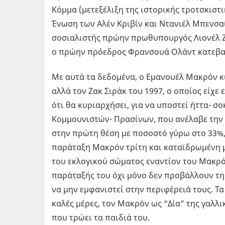
Κόμμα (μετεξέλιξη της ιστορικής τροτσκισ
Ένωση των Αλέν Κριβίν και Ντανιέλ Μπενσαί
σοσιαλιστής πρώην πρωθυπουργός Λιονέλ Ζ
ο πρώην πρόεδρος Φρανσουά Ολάντ κατεβαί
Με αυτά τα δεδομένα, ο Εμανουέλ Μακρόν κιν
αλλά τον Ζακ Σιράκ του 1997, ο οποίος είχ
ότι θα κυριαρχήσει, για να υποστεί ήττα- σ
Κομμουνιστών- Πρασίνων, που ανέλαβε την 
στην πρώτη θέση με ποσοστό γύρω στο 33%, 
παράταξη Μακρόν τρίτη και καταϊδρωμένη μ
του εκλογικού σώματος εναντίον του Μακρόν
παράταξής του όχι μόνο δεν προβάλλουν τη
να μην εμφανιστεί στην περιφέρειά τους. 
καλές μέρες, τον Μακρόν ως “Δία” της γαλλ
που τρώει τα παιδιά του.