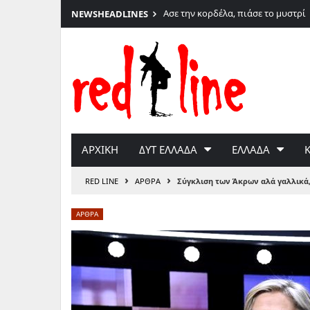
026
Ασε την κορδέλα, πιάσε το μυστρί
NEWS
HEADLINES
Μετάβαση
στο
περιεχόμενο
ΑΡΧΙΚΗ
ΔΥΤ ΕΛΛΑΔΑ
ΕΛΛΑΔΑ
›
›
RED LINE
ΑΡΘΡΑ
Σύγκλιση των Άκρων αλά γαλλικά
ΑΡΘΡΑ