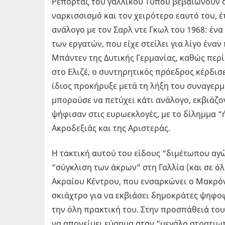
Ρεπορτάζ του γαλλικού Τύπου βεβαιώνουν ό
ναρκισσισμό και τον χειρότερο εαυτό του, έ
ανάλογο με τον Σαρλ ντε Γκωλ του 1968: έν
των εργατών, που είχε στείλει για λίγο ένα
Μπάντεν της Δυτικής Γερμανίας, καθώς περ
στο Ελιζέ, ο συντηρητικός πρόεδρος κέρδισε
ίδιος προκήρυξε μετά τη λήξη του συναγερμ
μπορούσε να πετύχει κάτι ανάλογο, εκβιάζ
ψήφισαν στις ευρωεκλογές, με το δίλημμα “
Ακροδεξιάς και της Αριστεράς.
Η τακτική αυτού του είδους “διμέτωπου αγώ
“σύγκλιση των άκρων” στη Γαλλία (και σε ό
Ακραίου Κέντρου, που ενσαρκώνει ο Μακρόν,
σκιάχτρο για να εκβιάσει δημοκράτες ψηφοφ
την όλη πρακτική του. Στην προσπάθειά του
να απονείμει εύσημα στον “μεγάλο στρατιω