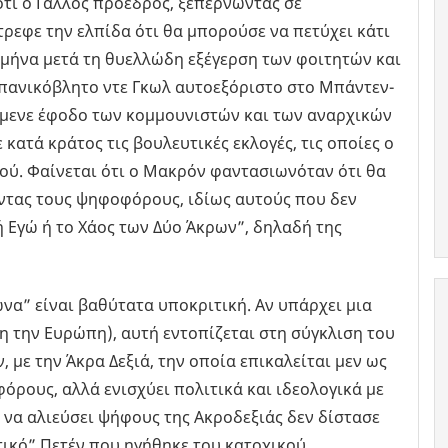
τι ο Γάλλος πρόεδρος, ξεπερνώντας σε
τρεφε την ελπίδα ότι θα μπορούσε να πετύχει κάτι
α μήνα μετά τη θυελλώδη εξέγερση των φοιτητών και
ν πανικόβλητο ντε Γκωλ αυτοεξόριστο στο Μπάντεν-
ίμενε έφοδο των κομμουνιστών και των αναρχικών
 κατά κράτος τις βουλευτικές εκλογές, τις οποίες ο
ού. Φαίνεται ότι ο Μακρόν φαντασιωνόταν ότι θα
οντας τους ψηφοφόρους, ιδίως αυτούς που δεν
ή Εγώ ή το Χάος των Δύο Άκρων”, δηλαδή της
να” είναι βαθύτατα υποκριτική. Αν υπάρχει μια
λη την Ευρώπη), αυτή εντοπίζεται στη σύγκλιση του
 με την Άκρα Δεξιά, την οποία επικαλείται μεν ως
όρους, αλλά ενισχύει πολιτικά και ιδεολογικά με
 να αλιεύσει ψήφους της Ακροδεξιάς δεν δίστασε
τικό” Πετέν που ηγήθηκε του κατοχικού