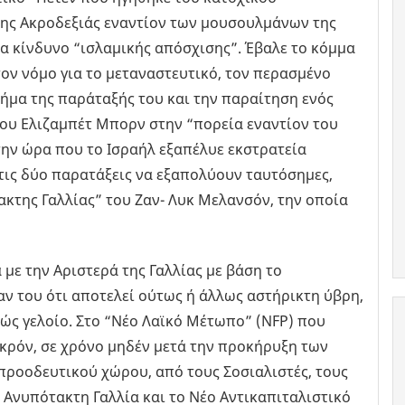
 της Ακροδεξιάς εναντίον των μουσουλμάνων της
ια κίνδυνο “ισλαμικής απόσχισης”. Έβαλε το κόμμα
τον νόμο για το μεταναστευτικό, τον περασμένο
ήμα της παράταξής του και την παραίτηση ενός
ου Ελιζαμπέτ Μπορν στην “πορεία εναντίον του
 την ώρα που το Ισραήλ εξαπέλυε εκστρατεία
 τις δύο παρατάξεις να εξαπολύουν ταυτόσημες,
ακτης Γαλλίας” του Ζαν- Λυκ Μελανσόν, την οποία
ά με την Αριστερά της Γαλλίας με βάση το
ν του ότι αποτελεί ούτως ή άλλως αστήρικτη ύβρη,
ώς γελοίο. Στο “Νέο Λαϊκό Μέτωπο” (NFP) που
κρόν, σε χρόνο μηδέν μετά την προκήρυξη των
προοδευτικού χώρου, από τους Σοσιαλιστές, τους
 Ανυπότακτη Γαλλία και το Νέο Αντικαπιταλιστικό