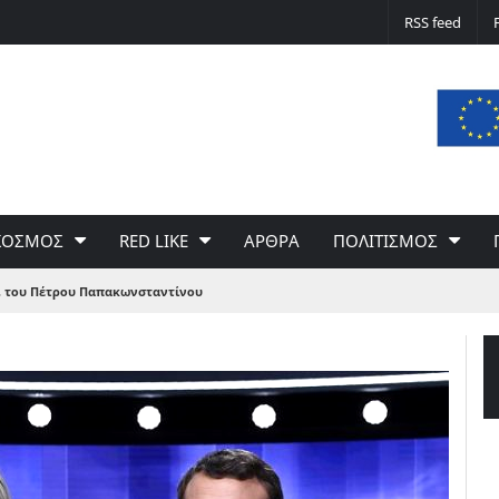
Δε φταίει ο άνεμος… Φταίει η πολιτική 
RSS feed
του Γιώργου Σαχίνη
ΚΟΣΜΟΣ
RED LIKE
ΑΡΘΡΑ
ΠΟΛΙΤΙΣΜΟΣ
, του Πέτρου Παπακωνσταντίνου