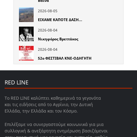
Βαϊνά
2026-08-05
ΕΙΧΑΜΕ ΚΑΠΟΤΕ ΔΑΣΗ…
2026-08-04
Νικηφόρος Βρεττάκος
2026-08-04
52o ΦΕΣΤΙΒΑΛ ΚΝΕ-ΟΔΗΓΗΤΗ
RED LINE
Το RED LINE καλύπτει καθημερινά τα γεγονότα
και τις ειδήσεις από το Αγρίνιο, την Δυτική
Ελλάδα, την Ελλάδα και τον Κόσμο.
Επιλέξαμε να συνεργαστούμε κοινωνικά για μια
συλλογική & ανεξάρτητη ενημέρωση βασιζόμενοι