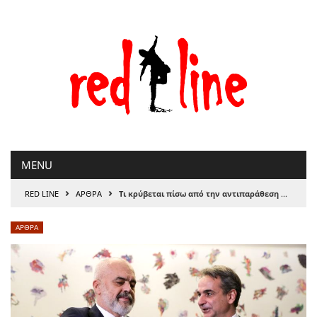
Μετάβαση
στο
περιεχόμενο
MENU
›
›
RED LINE
ΑΡΘΡΑ
Τι κρύβεται πίσω από την αντιπαράθεση Μητσοτάκη – Ράμα, του Σταμάτη Κυριάκη
ΑΡΘΡΑ