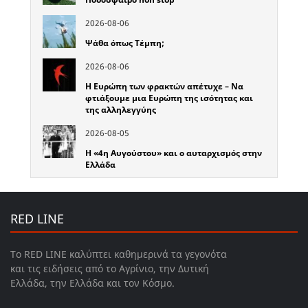
2026-08-06
Ψάθα όπως Τέμπη;
2026-08-06
Η Ευρώπη των φρακτών απέτυχε – Να
φτιάξουμε μια Ευρώπη της ισότητας και
της αλληλεγγύης
2026-08-05
Η «4η Αυγούστου» και ο αυταρχισμός στην
Ελλάδα
RED LINE
Το RED LINE καλύπτει καθημερινά τα γεγονότα
και τις ειδήσεις από το Αγρίνιο, την Δυτική
Ελλάδα, την Ελλάδα και τον Κόσμο.