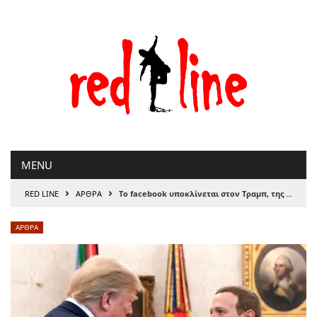
Μετάβαση
στο
περιεχόμενο
MENU
›
›
RED LINE
ΑΡΘΡΑ
Το facebook υποκλίνεται στον Τραμπ, της Βασιλικής Γαλιατσάτου
ΑΡΘΡΑ