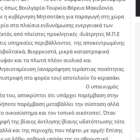
ρες όπως Βουλγαρία-Τουρκία-Βόρεια Μακεδονία.
ψε η κυβέρνηση Μητσοτάκη για παραγωγή στη χώρα
τρία στα πλαίσια ενδυνάμωσης ενεργειακά των
στες προκλητικές -διάτρητες Μ.Π.Ε
στις υπηρεσίες περιβάλλοντος της αποκεντρωμένης
οβολταϊκά, Βιορρευστά, μικρά καταστροφικά
υψαν και τα πλωτά πλέον αιολικά και
ντλησιοταμίευση (αναρρόφηση τεράστιας ποσότητας
πιστροφή στο φορέα του) αποτελούν ΄΄το κερασάκι
μανίας΄΄ Ο υπαινιγμός
ρέα του, αποκρύπτει ότι υπάρχει παρέμβαση στην
δήποτε παρέμβαση μεταβάλλει την σύσταση αλλά
το οικοσύστημα και τον τοπικό οικότοπο!. Όταν
μορφή της βίαιης άντλησης-βίαιης υδατόπτωσης τότε
αλλά και της περιοχής που πέφτει με ορμή! Επίσης
λε να λάβει σοβαρά υπόψη της το αθροιστικό