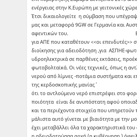
ενέργειας στην Κ.Ευρώπη με γειτονικές χώ
Έτσι δικαιολογείτε η σύμβαση που υπέγρα
μας και μεταφορά 9GW σε Γερμανία και Αυσ
αφεντικών του. Εκτός από πλεί
για ΑΠΕ που καταθέτουν <<οι επενδυτές>> 
διοίκησης για αδειοδότηση ,για ΑΣΠΗΕ-φωτ
υδροηλεκτρικά σε παρθένες εκτάσεις, προέκ
φωτοβολταϊκά. Οι νέες τεχνικές, όπως η α
νερού από λίμνες -ποτάμια συστήματα και ε
της κερδοσκοπικής 
ότι το αντλούμενο νερό επιστρέφει στο φο
ποιότητα είναι δε ανυπόστατη αφού οποια
και τα περιέχοντα στοιχεία που υπηρετούν 
μάλιστα αυτό γίνεται με βιαιότητα με την 
έχει μεταβάλλει όλα τα χαρακτηριστικά του 
η αδειοδοτούσσα αρχή (η κυβέρνηση ) όφει