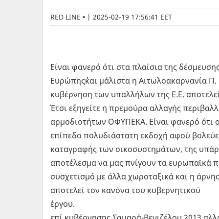
RED LINE
|
2025-02-19 17:56:41 EET
Eίναι φανερό ότι στα πλαίσια της δέσμευση
Ευρώπης΄΄και μάλιστα η Αιτωλοακαρνανία Π.
κυβέρνηση των υπαλλήλων της Ε.Ε. αποτε
Έτσι εξηγείτε η πρεμούρα αλλαγής περιβαλ
αρμοδιοτήτων ΟΦΥΠΕΚΑ. Είναι φανερό ότι ο
επίπεδο πολυδιάστατη εκδοχή αφού βολεύει 
καταγραφής των οικοσυστημάτων, της υπάρ
αποτέλεσμα να μας πνίγουν τα ευρωπαϊκά π
συσχετισμό με άλλα χωροταξικά και η άρνησ
αποτελεί τον κανόνα του κυβερνητικού
έργου. Υπενθυμίζω
επί κυβέρνησης Σαμαρά-Βενιζέλου 2013 α