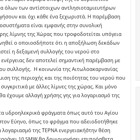
α όλων των αντίστοιχων αντλησιοταμιευτήρων
ργήσουν και όχι κάθε ένα ξεχωριστά. Η παρέμβαση
κοσυστήματα είναι εμφανής στην συνολική
ρης λίμνης της Χώρας που τροφοδοτείται υπόγεια
ρνηθεί ο οποιοσδήποτε ότι η αποξήλωση δεκάδων
στεί η δεξαμενή συλλογής του νερού στο
 ενέργειας δεν αποτελεί σημαντική παρέμβαση με
ου συλλογής. Η κοινωνία της Αιτωλοακαρνανίας
μιση της περιοχής και της ποιότητας του νερού που
συγκριτικά με άλλες λίμνες της χώρας. Και μόνο
θα έχουμε αλλαγή χρήσης γης για λογαριασμό της
ρος όφελός της.
ά φράγματα όπως αυτό του Αγίου
στον Εύηνο, όπως το φράγμα που αδειοδοτήθηκε
λογαριασμό της ΄΄ΤΕΡΝΑ ενεργειακή΄΄στην θέση
θα παράγει 10,5MW θα δημιουργήσει επιπρόσθετα