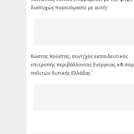
δυστυχώς πορευόμαστε με αυτή!
Κώστας Κούστας, συντ/χος εκπαιδευτι
επιτροπής περιβάλλοντος Ενέργειας κ΄Φ.πόρω
πολιτών δυτικής Ελλάδας΄΄