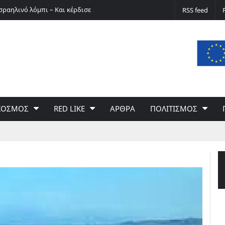
σραηλινό λόμπι – Και κέρδισε
Ο Ερνστ Φίσερ για τις Δίκες της Μόσχας
RSS feed
ΚΟΣΜΟΣ
RED LIKE
ΑΡΘΡΑ
ΠΟΛΙΤΙΣΜΟΣ