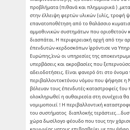
προβλήματα (πιθανά και πλημμυρικά ) ,μετα
στην έλλειψη φερτών υλικών (υλίς, τροφή ψ
επανατοποθέτηση από το θαλάσσιο κυματισ
αμμοθινικών συστημάτων που οριοθετούν κ
διασπάται. Η περιφερειακή αρχή από την αρ
΄΄επενδυτών-κερδοσκόπων΄΄ φρόντισε να Υπηρε
Ευρώπης΄΄,ενώ οι υπηρεσίες της αποκεντρωμ
υπερβάσεις και ακροβασίες που ξεπερνούσα
αδειοδοτήσεις. Είναι φανερό ότι στο όνομα
περιβαλλοντοκτόνου νόμου που ψήφησε η Ν.
βόλευαν τους ΄΄επενδυτές-καταστροφείς ΄΄το
ολοκληρωθεί η αυθαιρεσία στη συνέχεια θα
νομιμοποιεί ! Η περιβαλλοντική καταστροφή
του συστήματος διαπλοκής τεράστιες…δυστ
χώρα δωσίλογο φέουδο που τους την χάρισα
κοινωνίας νατους επιβραβεύει με την ψήφο