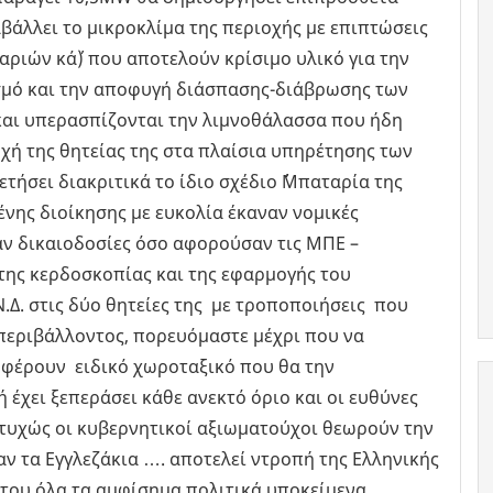
βάλλει το μικροκλίμα της περιοχής με επιπτώσεις
αριών κά΄) που αποτελούν κρίσιμο υλικό για την
μό και την αποφυγή διάσπασης-διάβρωσης των
αι υπερασπίζονται την λιμνοθάλασσα που ήδη
χή της θητείας της στα πλαίσια υπηρέτησης των
τήσει διακριτικά το ίδιο σχέδιο ΄΄Μπαταρία της
ένης διοίκησης με ευκολία έκαναν νομικές
ν δικαιοδοσίες όσο αφορούσαν τις ΜΠΕ –
 της κερδοσκοπίας και της εφαρμογής του
Δ. στις δύο θητείες της με τροποποιήσεις που
υ περιβάλλοντος, πορευόμαστε μέχρι που να
 φέρουν ειδικό χωροταξικό που θα την
 έχει ξεπεράσει κάθε ανεκτό όριο και οι ευθύνες
υχώς οι κυβερνητικοί αξιωματούχοι θεωρούν την
ν τα Εγγλεζάκια …. αποτελεί ντροπή της Ελληνικής
 του όλα τα αμφίσημα πολιτικά υποκείμενα,