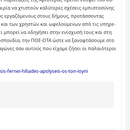
­ρία να χτι­στούν κα­λύ­τε­ρες σχέ­σεις εµπι­στο­σύ­νης
 ερ­γα­ζό­µε­νους στους δή­µους, προ­τάσ­σο­ντας
 και των χρη­στών και ωφε­λού­µε­νων από τις υπη­ρε­
τι µπο­ρεί να οδη­γή­σει στην ενί­σχυ­σή τους και στη
µο­σπον­δία, την ΠΟΕ-ΟΤΑ ώστε να ξα­να­φτά­σου­µε στο
αγώ­νες σαν αυ­τούς που εί­χα­µε ζήσει οι πα­λαιό­τε­ροι
nisis-fernei-hiliades-apolyseis-os-ton-ioyni