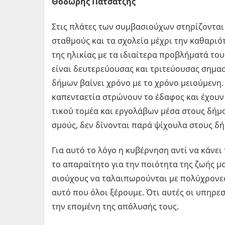
Θοδωρής Πατσατζής
Στις πλά­τες των συ­µβα­σιού­χων στη­ρί­ζο­νται 
στα­θµούς και τα σχο­λεία µέχρι την κα­θα­ριό­
της ηλι­κί­ας µε τα ιδιαί­τε­ρα προ­βλή­µα­τά το
είναι δευ­τε­ρεύ­ου­σας και τρι­τεύ­ου­σας ση­µα
δήµων βαί­νει χρόνο µε το χρόνο µειού­µε­νη. 
κα­πε­ντα­ε­τία στρώ­νουν το έδα­φος και έχουν
τι­κού τοµέα και ερ­γο­λά­βων µέσα στους δή­µο
σµούς, δεν δί­νο­νται παρά ψί­χου­λα στους δή­µ
Για αυτό το λόγο η κυ­βέρ­νη­ση αντί να κάνει το
το απα­ραί­τη­το για την ποιό­τη­τα της ζωής µα
σιού­χους να τα­λαι­πω­ρού­νται µε πο­λύ­χρο­νες 
αυτό που όλοι ξέ­ρου­µε. Ότι αυτές οι υπη­ρε­σ
την επο­µέ­νη της από­λυ­σής τους.