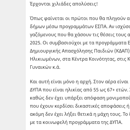
Έρ­χο­νται χι­λιά­δες απο­λύ­σεις!
Όπως φαί­νε­ται οι πρώ­τοι που θα πλη­γούν από
δήµων µέσω προ­γρα­µµά­των ΕΣΠΑ. Αν ισχύ­σουν
γα­ζό­µε­νους που θα χά­σουν τις θέ­σεις τους
2025. Οι συ­µβα­σιού­χοι µε τα προ­γρά­µµα­τα 
Δη­µιουρ­γι­κής Απα­σχό­λη­σης Παι­διών (ΚΔΑΠ
Ηλι­κιω­µέ­νων, στα Κέ­ντρα Κοι­νό­τη­τας, στις Κ
Γυ­ναι­κών κ.ά.
Και αυτή είναι µόνο η αρχή. Στον αέρα είναι οι
ΔΥΠΑ που είναι ηλι­κί­ας από 55 ως 67+ ετών.
καθώς δεν έχει υπάρ­ξει από­φα­ση µο­νι­µο­πο
που έχουν κερ­δί­σει δι­κα­στι­κές απο­φά­σεις
ακόµη δεν έχει λήξει θε­τι­κά η µάχη τους. Το ί
µε τα κοι­νω­φε­λή προ­γρά­µµα­τα της ΔΥΠΑ.