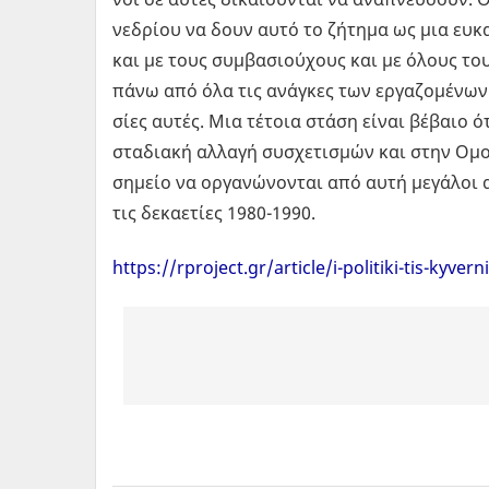
νε­δρί­ου να δουν αυτό το ζή­τη­µα ως µια ευ­και
και µε τους συ­µβα­σιού­χους και µε όλους τους
πάνω από όλα τις ανά­γκες των ερ­γα­ζο­µέ­νων
σί­ες αυτές. Μια τέ­τοια στάση είναι βέ­βαιο ό
στα­δια­κή αλ­λα­γή συ­σχε­τι­σµών και στην Ο
ση­µείο να ορ­γα­νώ­νο­νται από αυτή µε­γά­λοι 
τις δε­κα­ε­τί­ες 1980-1990.
https://rproject.gr/article/i-politiki-tis-kyver