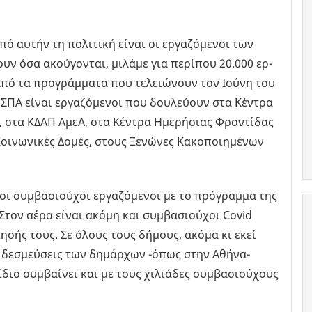
 αυτήν τη πο­λι­τι­κή είναι οι ερ­γα­ζό­µε­νοι των
 όσα ακού­γο­νται, µι­λά­µε για πε­ρί­που 20.000 ερ­
 από τα προ­γρά­µµα­τα που τε­λειώ­νουν τον Ιούνη του
ΕΣΠΑ είναι ερ­γα­ζό­µε­νοι που δου­λεύ­ουν στα Κέ­ντρα
), στα ΚΔΑΠ ΑµεΑ, στα Κέ­ντρα Ηµε­ρή­σιας Φρο­ντί­δας
οι­νω­νι­κές Δοµές, στους Ξε­νώ­νες Κα­κο­ποι­η­µέ­νων
 συ­µβα­σιού­χοι ερ­γα­ζό­µε­νοι µε το πρό­γρα­µµα της
 Στον αέρα είναι ακόµη και συ­µβα­σιού­χοι Covid
ί­η­σής τους. Σε όλους τους δή­µους, ακόµα κι εκεί
 ή δε­σµεύ­σεις των δη­µάρ­χων -όπως στην Αθή­να-
διο συ­µβαί­νει και µε τους χι­λιά­δες συ­µβα­σιού­χους