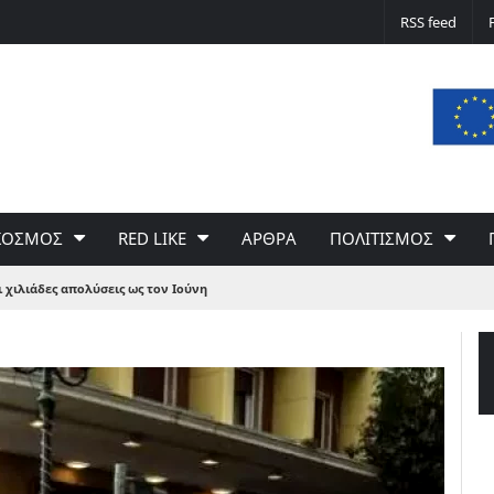
Δε φταίει ο άνεμος… Φταίει η πολιτική 
RSS feed
του Γιώργου Σαχίνη
ΚΟΣΜΟΣ
RED LIKE
ΑΡΘΡΑ
ΠΟΛΙΤΙΣΜΟΣ
 χιλιάδες απολύσεις ως τον Ιούνη