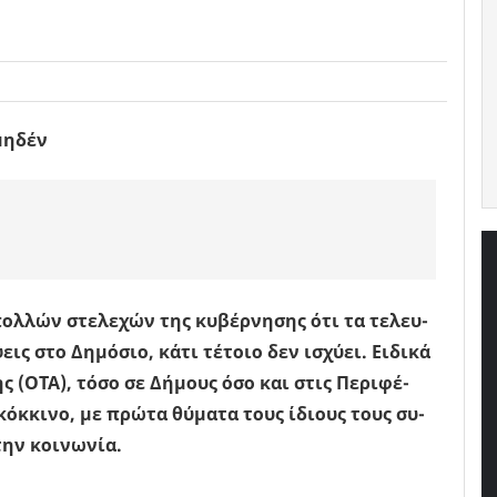
µηδέν
ολ­λών στε­λε­χών της κυ­βέρ­νη­σης ότι τα τε­λευ­
ις στο Δη­µό­σιο, κάτι τέ­τοιο δεν ισχύ­ει. Ει­δι­κά
σης (ΟΤΑ), τόσο σε Δή­µους όσο και στις Πε­ρι­φέ­
 κόκ­κι­νο, µε πρώτα θύ­µα­τα τους ίδιους τους συ­
την κοι­νω­νία.