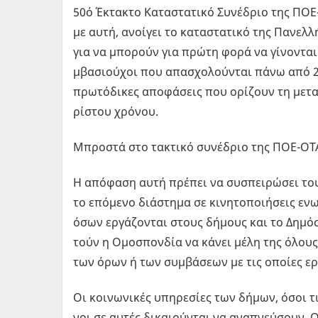
50ό Έκτα­κτο Κα­τα­στα­τι­κό Συ­νέ­δριο της Π
µε αυτή, ανοί­γει το κα­τα­στα­τι­κό της Πα­νελ
για να µπο­ρούν για πρώτη φορά να γί­νο­νται 
µβα­σιού­χοι που απα­σχο­λού­νται πάνω από 2
πρω­τό­δι­κες απο­φά­σεις που ορί­ζουν τη µε­τ
ρί­στου χρό­νου.
Μπρο­στά στο τα­κτι­κό συ­νέ­δριο της ΠΟΕ-ΟΤ
Η από­φα­ση αυτή πρέ­πει να συ­σπει­ρώ­σει το
το επό­µε­νο διά­στη­µα σε κι­νη­το­ποι­ή­σεις ε
όσων ερ­γά­ζο­νται στους δή­µους και το Δη­µό
τούν η Οµο­σπον­δία να κάνει µέλη της όλους 
των όρων ή των συ­µβά­σε­ων µε τις οποί­ες ερ­γ
Οι κοι­νω­νι­κές υπη­ρε­σί­ες των δήµων, όσοι τι
νοι σε αυτές δι­καιού­νται να ανα­πνεύ­σουν. Οι