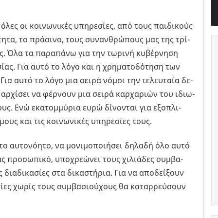
όλες οι κοι­νω­νι­κές υπη­ρε­σί­ες, από τους παι­δι­κούς
τη­τα, το πρά­σι­νο, τους συ­ναν­θρώ­πους µας της τρί­
υς. Όλα τα πα­ρα­πά­νω για την τω­ρι­νή κυ­βέρ­νη­ση
­σί­ας. Για αυτό το λόγο και η χρη­µα­το­δό­τη­ση των
Για αυτό το λόγο µια σειρά νόµοι την τε­λευ­ταία δε­
 αρ­χί­σει να φέρ­νουν µια σειρά καρ­χα­ριών του ιδιω­
υς. Ενώ εκα­το­µµύ­ρια ευρώ δί­νο­νται για εξο­πλι­
ους και τις κοι­νω­νι­κές υπη­ρε­σί­ες τους.
 αυ­το­νό­η­το, να µο­νι­µο­ποι­ή­σει δη­λα­δή όλο αυτό
ς προ­σω­πι­κό, υπο­χρε­ώ­νει τους χι­λιά­δες συ­µβα­
δια­δι­κα­σί­ες στα δι­κα­στή­ρια. Για να απο­δεί­ξουν
ί­ες χωρίς τους συ­µβα­σιού­χους θα κα­ταρ­ρεύ­σουν