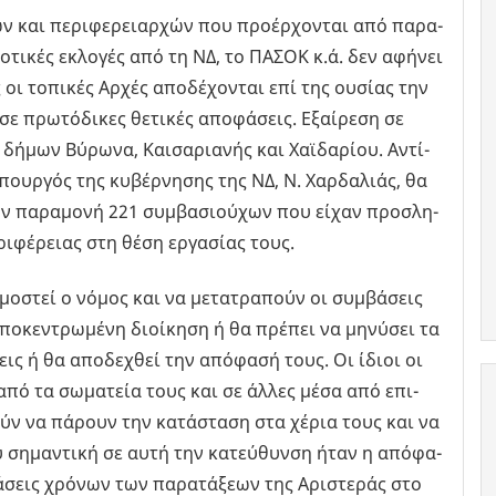
ν και πε­ρι­φε­ρειαρ­χών που προ­έρ­χο­νται από πα­ρα­
­µο­τι­κές εκλο­γές από τη ΝΔ, το ΠΑΣΟΚ κ.ά. δεν αφή­νει
 το­πι­κές Αρχές απο­δέ­χο­νται επί της ου­σί­ας την
σε πρω­τό­δι­κες θε­τι­κές απο­φά­σεις. Εξαί­ρε­ση σε
ήµων Βύ­ρω­να, Και­σα­ρια­νής και Χαϊ­δα­ρί­ου. Αντί­
υπουρ­γός της κυ­βέρ­νη­σης της ΝΔ, Ν. Χαρ­δα­λιάς, θα
ην πα­ρα­µο­νή 221 συ­µβα­σιού­χων που είχαν προ­σλη­
ι­φέ­ρειας στη θέση ερ­γα­σί­ας τους.
ο­στεί ο νόµος και να µε­τα­τρα­πούν οι συ­µβά­σεις
ο­κε­ντρω­µέ­νη διοί­κη­ση ή θα πρέ­πει να µη­νύ­σει τα
εις ή θα απο­δε­χθεί την από­φα­σή τους. Οι ίδιοι οι
α από τα σω­µα­τεία τους και σε άλλες µέσα από επι­
ύν να πά­ρουν την κα­τά­στα­ση στα χέρια τους και να
ύ ση­µα­ντι­κή σε αυτή την κα­τεύ­θυν­ση ήταν η από­φα­
σεις χρό­νων των πα­ρα­τά­ξε­ων της Αρι­στε­ράς στο