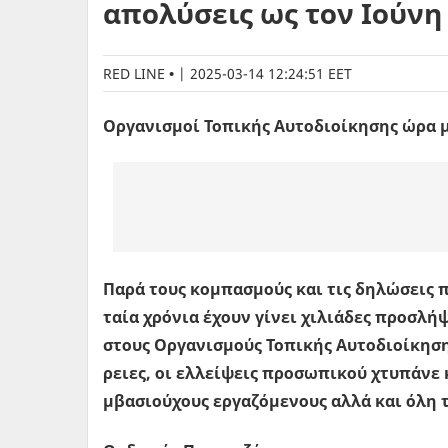
απολύσεις ως τον Ιούνη
RED LINE
|
2025-03-14 12:24:51 EET
Οργανισµοί Τοπικής Αυτοδιοίκησης ώρα 
Παρά τους κο­µπα­σµούς και τις δη­λώ­σεις π
ταία χρό­νια έχουν γίνει χι­λιά­δες προ­σλή­ψε
στους Ορ­γα­νι­σµούς Το­πι­κής Αυ­το­διοί­κη­
ρειες, οι ελ­λεί­ψεις προ­σω­πι­κού χτυ­πά­νε
µβα­σιού­χους ερ­γα­ζό­µε­νους αλλά και όλη 