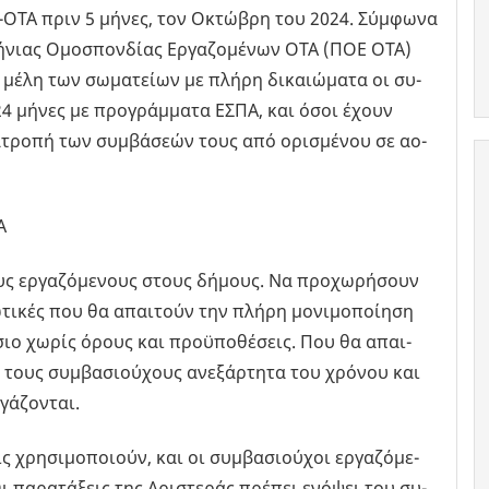
ΟΕ-ΟΤΑ πριν 5 µήνες, τον Οκτώ­βρη του 2024. Σύ­µφω­να
­λή­νιας Οµο­σπον­δί­ας Ερ­γα­ζο­µέ­νων ΟΤΑ (ΠΟΕ ΟΤΑ)
µέλη των σω­µα­τεί­ων µε πλήρη δι­καιώ­µα­τα οι συ­
4 µήνες µε προ­γρά­µµα­τα ΕΣΠΑ, και όσοι έχουν
α­τρο­πή των συ­µβά­σε­ών τους από ορι­σµέ­νου σε αο­
Α
υς ερ­γα­ζό­µε­νους στους δή­µους. Να προ­χω­ρή­σουν
νω­τι­κές που θα απαι­τούν την πλήρη µο­νι­µο­ποί­η­ση
­σιο χωρίς όρους και προ­ϋ­πο­θέ­σεις. Που θα απαι­
τους συ­µβα­σιού­χους ανε­ξάρ­τη­τα του χρό­νου και
ά­ζο­νται.
ς χρη­σι­µο­ποιούν, και οι συ­µβα­σιού­χοι ερ­γα­ζό­µε­
 πα­ρα­τά­ξεις της Αρι­στε­ράς πρέ­πει ενό­ψει του συ­