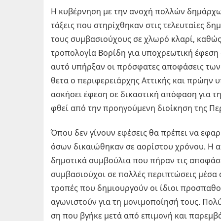
Η κυ­βέρ­νη­ση µε την ανοχή πολ­λών δη­µάρ­χω
τά­ξεις που στη­ρί­χθη­καν στις τε­λευ­ταί­ες δη
τους συ­µβα­σιού­χους σε χλωρό κλαρί, καθώς οι
τρο­πο­λο­γία Βο­ρί­δη για υπο­χρε­ω­τι­κή έφεση 
αυτό υπήρ­ξαν οι πρό­σφα­τες απο­φά­σεις των δ
θε­τα ο πε­ρι­φε­ρειάρ­χης Ατ­τι­κής και πρώην 
ασκή­σει έφεση σε δι­κα­στι­κή από­φα­ση για τ
φθεί από την προη­γού­µε­νη διοί­κη­ση της Πε­ρ
Όπου δεν γί­νουν εφέ­σεις θα πρέ­πει να εφα­ρµ
όσων δι­καιώ­θη­καν σε αο­ρί­στου χρό­νου. Η απ
δη­µο­τι­κά συ­µβού­λια που πήραν τις απο­φά­σ
συ­µβα­σιού­χοι σε πολ­λές πε­ρι­πτώ­σεις µέσ
τρο­πές που δη­µιουρ­γούν οι ίδιοι προ­σπα­θο
αγω­νι­στούν για τη µο­νι­µο­ποί­η­σή τους. Πολ
ση που βγήκε µετά από επι­µο­νή και πα­ρε­µβά­