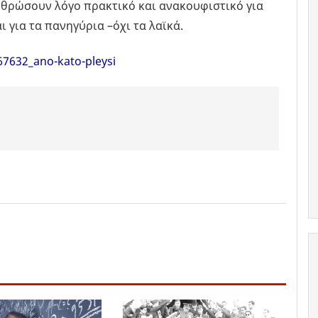
αρθρώσουν λόγο πρακτικό και ανακουφιστικό για
ι για τα πανηγύρια –όχι τα λαϊκά.
67632_ano-kato-pleysi