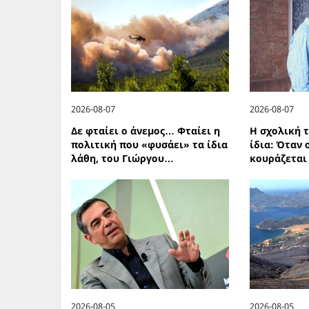
2026-08-07
2026-08-07
Δε φταίει ο άνεμος… Φταίει η
Η σχολική τ
πολιτική που «φυσάει» τα ίδια
ίδια: Όταν 
λάθη, του Γιώργου…
κουράζεται
2026-08-05
2026-08-05