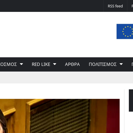
Δε φταίει ο άνεμος… Φταίει η πολιτική 
RSS feed
του Γιώργου Σαχίνη
ΚΟΣΜΟΣ
RED LIKE
ΑΡΘΡΑ
ΠΟΛΙΤΙΣΜΟΣ