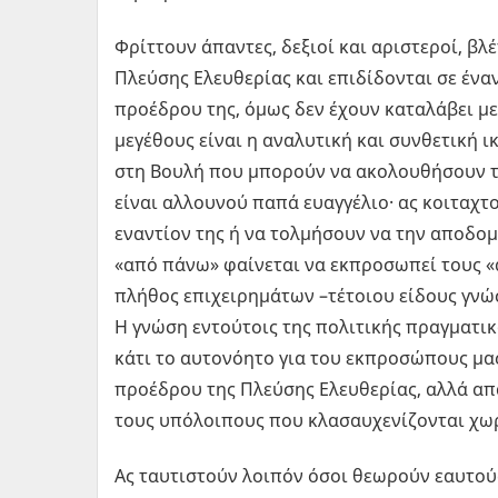
Φρίττουν άπαντες, δεξιοί και αριστεροί, β
Πλεύσης Ελευθερίας και επιδίδονται σε ένα
προέδρου της, όμως δεν έχουν καταλάβει με 
μεγέθους είναι η αναλυτική και συνθετική ι
στη Βουλή που μπορούν να ακολουθήσουν τη
είναι αλλουνού παπά ευαγγέλιο· ας κοιταχ
εναντίον της ή να τολμήσουν να την αποδομ
«από πάνω» φαίνεται να εκπροσωπεί τους «α
πλήθος επιχειρημάτων –τέτοιου είδους γνώσ
Η γνώση εντούτοις της πολιτικής πραγματικ
κάτι το αυτονόητο για του εκπροσώπους μας
προέδρου της Πλεύσης Ελευθερίας, αλλά απα
τους υπόλοιπους που κλασαυχενίζονται χωρ
Ας ταυτιστούν λοιπόν όσοι θεωρούν εαυτού