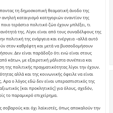
λέποντας τη δημοσκοπική θεαματική άνοδο της
ν ανηλεή καταιγισμό κατηγοριών εναντίον της
ποιο τεράστιο πολιτικό ζώο έχουν μπλέξει, τι
κανότητά της. Λίγοι είναι από τους συναδέλφους της
ν πολιτική της ενάργεια και ενέργεια –αλλά αυτό
τούν στον καθρέφτη και μετά να βυσσοδομήσουν
ήσουν. Δεν είναι παράδοξο ότι ενώ είναι στους
πό κάτω», με εξαιρετική μάλιστα συνέπεια και
η της πολιτικής πραγματικότητας λίγοι την έχουν.
ότητας αλλά και της κοινωνικής όφειλε να είναι
. Αρα ο λόγος εδώ δεν είναι υπερασπιστικός της
ξιωτικός [και προκλητικός] για όλους, σχεδόν,
ίς το παραμικρό επιχείρημα.
ς σοβαρούς και όχι λαϊκιστές, όπως αποκαλούν την