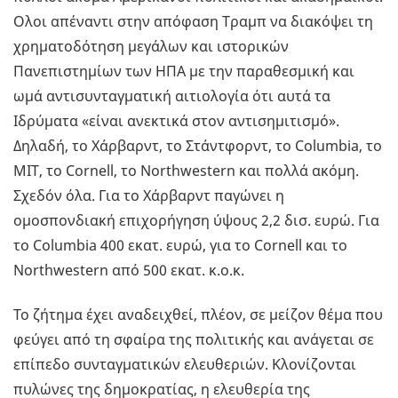
Ολοι απέναντι στην απόφαση Τραμπ να διακόψει τη
χρηματοδότηση μεγάλων και ιστορικών
Πανεπιστημίων των ΗΠΑ με την παραθεσμική και
ωμά αντισυνταγματική αιτιολογία ότι αυτά τα
Ιδρύματα «είναι ανεκτικά στον αντισημιτισμό».
Δηλαδή, το Χάρβαρντ, το Στάντφορντ, το Columbia, το
ΜΙΤ, το Cornell, το Northwestern και πολλά ακόμη.
Σχεδόν όλα. Για το Χάρβαρντ παγώνει η
ομοσπονδιακή επιχορήγηση ύψους 2,2 δισ. ευρώ. Για
το Columbia 400 εκατ. ευρώ, για το Cornell και το
Northwestern από 500 εκατ. κ.ο.κ.
Το ζήτημα έχει αναδειχθεί, πλέον, σε μείζον θέμα που
φεύγει από τη σφαίρα της πολιτικής και ανάγεται σε
επίπεδο συνταγματικών ελευθεριών. Κλονίζονται
πυλώνες της δημοκρατίας, η ελευθερία της