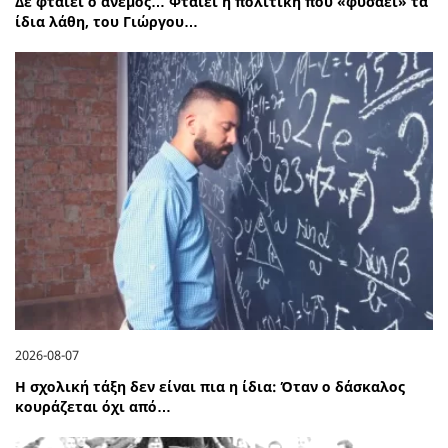
Δε φταίει ο άνεμος… Φταίει η πολιτική που «φυσάει» τα
ίδια λάθη, του Γιώργου…
2026-08-07
Η σχολική τάξη δεν είναι πια η ίδια: Όταν ο δάσκαλος
κουράζεται όχι από…