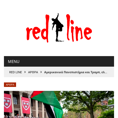
Μετάβαση
στο
περιεχόμενο
MENU
›
›
RED LINE
ΑΡΘΡΑ
Αμερικανικά Πανεπιστήμια και Τραμπ, ελληνικά και Μητσοτάκης
ΑΡΘΡΑ