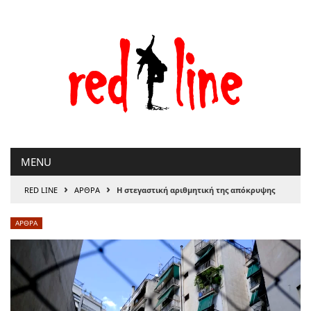
Μετάβαση
στο
περιεχόμενο
MENU
›
›
RED LINE
ΑΡΘΡΑ
Η στεγαστική αριθμητική της απόκρυψης
ΑΡΘΡΑ