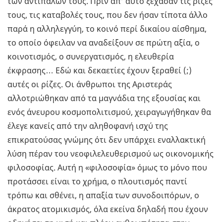
των αντιπάλων τους. Πριν απ’ αυτό ξέχασαν τις ρίζες
τους, τις καταβολές τους, που δεν ήσαν τίποτα άλλο
παρά η αλληλεγγύη, το κοινό περί δικαίου αίσθημα,
το οποίο όφειλαν να αναδείξουν σε πρώτη αξία, ο
κοινοτισμός, ο συνεργατισμός, η ελευθερία
έκφρασης… Εδώ και δεκαετίες έχουν ξεραθεί (;)
αυτές οι ρίζες. Οι άνθρωποι της Αριστεράς
αλλοτριώθηκαν από τα μαγνάδια της εξουσίας και
ενός άνευρου κοσμοπολιτισμού, χειραγωγήθηκαν θα
έλεγε κανείς από την αληθοφανή ισχύ της
επικρατούσας γνώμης ότι δεν υπάρχει εναλλακτική
λύση πέραν του νεοφιλελευθερισμού ως οικονομικής
φιλοσοφίας. Αυτή η «φιλοσοφία» όμως το μόνο που
προτάσσει είναι το χρήμα, ο πλουτισμός παντί
τρόπω και σθένει, η απαξία των συνοδοιπόρων, ο
άκρατος ατομικισμός, όλα εκείνα δηλαδή που έχουν