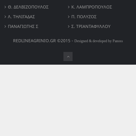
Θ. ΔΕΛΒΙΖΌΠΟΥΛΟΣ
Κ. ΛΑΜΠΡΟΠΟΥΛΟΣ
Λ. ΤΗΛΙΓΑΔΑΣ
Π. ΠΟΛΎΖΟΣ
ΠΑΝΑΓΙΏΤΗΣ Σ
Σ. ΤΡΙΑΝΤΑΦΥΛΛΟΥ
REDLINEAGRINIO.GR ©2015 -
Designed & developed by Panoss