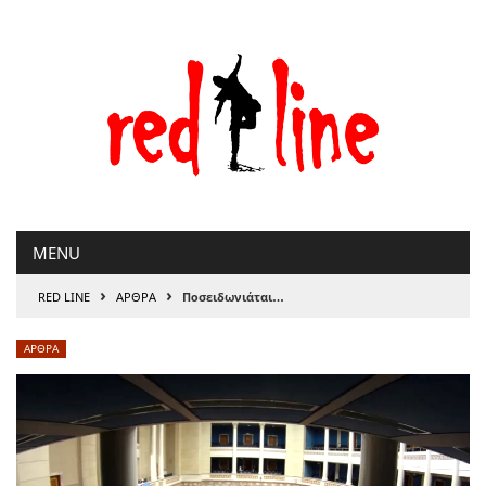
Μετάβαση
στο
περιεχόμενο
MENU
›
›
RED LINE
ΑΡΘΡΑ
Ποσειδωνιάται…
ΑΡΘΡΑ