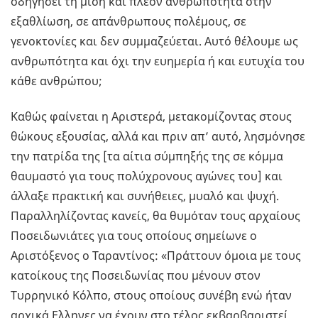
οδηγήσει τη μισή και πλέον ανθρωπότητα στην
εξαθλίωση, σε απάνθρωπους πολέμους, σε
γενοκτονίες και δεν συμμαζεύεται. Αυτό θέλουμε ως
ανθρωπότητα και όχι την ευημερία ή και ευτυχία του
κάθε ανθρώπου;
Καθώς φαίνεται η Αριστερά, μετακομίζοντας στους
θώκους εξουσίας, αλλά και πριν απ’ αυτό, λησμόνησε
την πατρίδα της [τα αίτια σύμπηξής της σε κόμμα
θαυμαστό για τους πολύχρονους αγώνες του] και
άλλαξε πρακτική και συνήθειες, μυαλό και ψυχή.
Παραλληλίζοντας κανείς, θα θυμόταν τους αρχαίους
Ποσειδωνιάτες για τους οποίους σημείωνε ο
Αριστόξενος ο Ταραντίνος: «Πράττουν όμοια με τους
κατοίκους της Ποσειδωνίας που μένουν στον
Τυρρηνικό Κόλπο, στους οποίους συνέβη ενώ ήταν
αρχικά Ελληνες να έχουν στο τέλος εκβαρβαριστεί