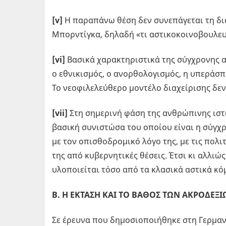
[
v
]
Η παραπάνω θέση δεν συνεπάγεται τη δι
Μπορντίγκα, δηλαδή «τι αστικοκοινοβουλευ
[
vi
]
Βασικά χαρακτηριστικά της σύγχρονης ακ
ο εθνικισμός, ο ανορθολογισμός, η υπεράσπ
Το νεοφιλελεύθερο μοντέλο διαχείρισης δε
[
vii
]
Στη σημερινή φάση της ανθρώπινης ιστ
βασική συνιστώσα του οποίου είναι η σύγχ
με τον οπισθοδρομικό λόγο της, με τις πολι
της από κυβερνητικές θέσεις. Έτσι κι αλλι
υλοποιείται τόσο από τα κλασικά αστικά κό
Β. Η ΕΚΤΑΣΗ ΚΑΙ ΤΟ ΒΑΘΟΣ ΤΩΝ ΑΚΡΟΔΕ
Σε έρευνα που δημοσιοποιήθηκε στη Γερμαν