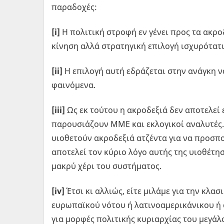
παραδοχές:
[
i
]
Η πολιτική στροφή εν γένει προς τα ακρο
κίνηση αλλά στρατηγική επιλογή ισχυρότατ
[
ii
]
Η επιλογή αυτή εδράζεται στην ανάγκη 
φαινόμενα.
[
iii
]
Ως εκ τούτου η ακροδεξιά δεν αποτελεί
παρουσιάζουν ΜΜΕ και εκλογικοί αναλυτές. 
υιοθετούν ακροδεξιά ατζέντα για να προσπ
αποτελεί τον κύριο λόγο αυτής της υιοθέτησ
μακρύ χέρι του συστήματος.
[
iv
]
Έτσι κι αλλιώς, είτε μιλάμε για την κλασ
ευρωπαϊκού νότου ή λατινοαμερικάνικου ή α
για μορφές πολιτικής κυριαρχίας του μεγά