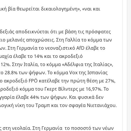
κή βία θεωρείται δικαιολογημένη», «ναι και
δεξιάς αποδεικνύεται ότι με βάση τις πρόσφατες
ιο μελανές αποχρώσεις. Στη Γαλλία το κόμμα των
. Στη Γερμανία το νεοναζιστικό AfD έλαβε το
μαχία έλαβε το 14% και το ακροδεξιό
2%. Στην Ιταλία, το κόμμα «Αδέλφια της Ιταλίας»,
το 28.8% των ψήφων. Το κόμμα Vox της Ισπανίας
το ακροδεξιό FPÖ κατέλαβε την πρώτη θέση με 27%,
ροδεξιό κόμμα του Γκερτ Βίλντερς με 16,97%. Το
γαρία έλαβε 44% των ψήφων. Και φυσικά δεν
λογική νίκη του Τραμπ και τον σφαγέα Νιετανιάχου.
ς στη νεολαία. Στη Γερμανία το ποσοστό των νέων