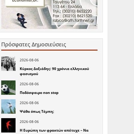
Πρόσφατες Δημοσιεύσεις
2026-08-06
Κύρκος Δοξιάδης: 90 χρόνια ελληνικού
φασισμού
2026-08-06
Ποδόσφαιρο non stop
2026-08-06
Ψάθα όπως Τέμπη;
2026-08-06
Η Ευρώπη των φρακτών απέτυχε – Να