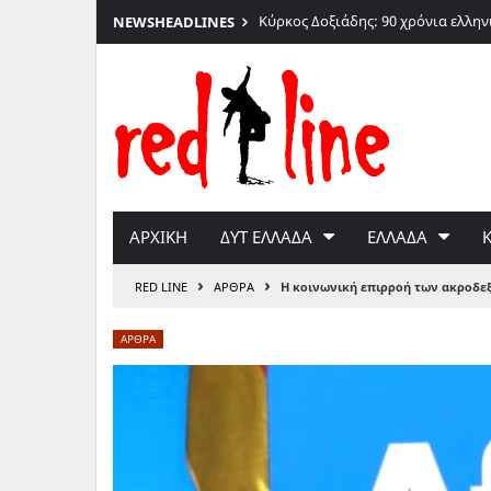
Κύρκος Δοξιάδης: 90 χρόνια ελλη
NEWS
HEADLINES
Μετάβαση
στο
περιεχόμενο
ΑΡΧΙΚΗ
ΔΥΤ ΕΛΛΑΔΑ
ΕΛΛΑΔΑ
›
›
RED LINE
ΑΡΘΡΑ
Η κοινωνική επιρροή των ακροδεξ
ΑΡΘΡΑ