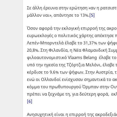
Σε άλλη έρευνα στην ερώτηση «αν η ρατσιστι
μάλλον ναι», απάντησε το 13%.
[5]
Όσον αφορά την εκλογική επιρροή της ακρο
ευρωεκλογές ο πολιτικός χάρτης απέκτησε π
Λεπέν-Μπαρντελά έλαβε το 31,37% των ψήφων
20,8%. Στη Φιλανδία, η Νέα Φλαμανδική Συμ
φιλοαυτονομιστικό Vlaams Belang έλαβε το 1
υπό την ηγεσία της Τζόρτζια Μελόνι, έλαβε 
κέρδισε το 9.6% των ψήφων. Στην Αυστρία, 
ενώ οι Ολλανδοί ενίσχυσαν σημαντικά το ακ
κόμμα του πρωθυπουργού Όρμπαν στην Ουγ
πρέπει να ξεχνάμε τη, για δεύτερη φορά, εκ
[6]
Ανησυχητική είναι η επιρροή της ακροδεξιά