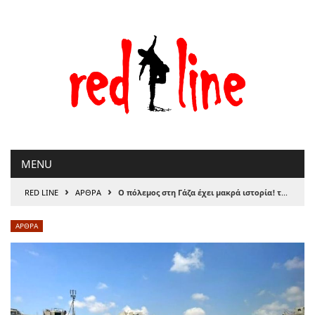
Μετάβαση
στο
περιεχόμενο
MENU
›
›
RED LINE
ΑΡΘΡΑ
Ο πόλεμος στη Γάζα έχει μακρά ιστορία! της Αντωνίας Πάνου
ΑΡΘΡΑ