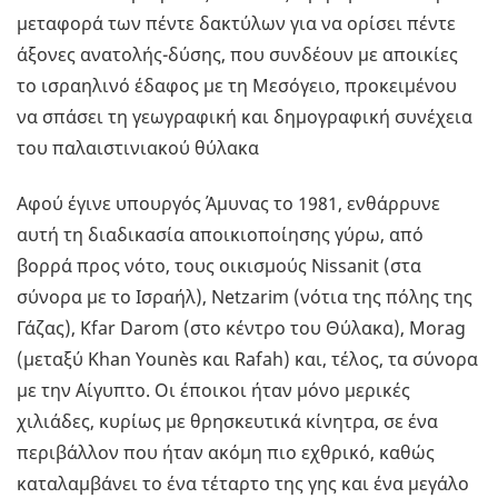
μεταφορά των πέντε δακτύλων για να ορίσει πέντε
άξονες ανατολής-δύσης, που συνδέουν με αποικίες
το ισραηλινό έδαφος με τη Μεσόγειο, προκειμένου
να σπάσει τη γεωγραφική και δημογραφική συνέχεια
του παλαιστινιακού θύλακα
Αφού έγινε υπουργός Άμυνας το 1981, ενθάρρυνε
αυτή τη διαδικασία αποικιοποίησης γύρω, από
βορρά προς νότο, τους οικισμούς Nissanit (στα
σύνορα με το Ισραήλ), Netzarim (νότια της πόλης της
Γάζας), Kfar Darom (στο κέντρο του Θύλακα), Morag
(μεταξύ Khan Younès και Rafah) και, τέλος, τα σύνορα
με την Αίγυπτο. Οι έποικοι ήταν μόνο μερικές
χιλιάδες, κυρίως με θρησκευτικά κίνητρα, σε ένα
περιβάλλον που ήταν ακόμη πιο εχθρικό, καθώς
καταλαμβάνει το ένα τέταρτο της γης και ένα μεγάλο