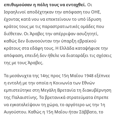
επιθυμούσαν η πόλη τους να ενταχθεί.
Οι
Ισραηλινοί αποδέχτηκαν την απόφαση του ΟΗΕ,
έχοντας κατά νου να επεκτείνουν το υπό ίδρυση
κράτος τους με τις παραστρατιωτικές ομάδες που
διέθεταν. Οι Άραβες την απέρριψαν ασυζητητί,
καθώς δεν διανοούνταν την ύπαρξη εβραϊκού
κράτους στα εδάφη τους. Η Ελλάδα καταψήφισε την
απόφαση, επειδή δεν ήθελε να διαταράξει τις σχέσεις
της με τους Άραβες.
Τα μεσάνυχτα της 14ης προς 15η Μαΐου 1948 εξέπνεε
η εντολή με την οποία η Κοινωνία των Εθνών
εμπιστεύτηκε στη Μεγάλη Βρετανία τη διακυβέρνηση
της Παλαιστίνης. Τα βρετανικά στρατεύματα έπρεπε
να εγκαταλείψουν τη χώρα, το αργότερο ως την 1η
Αυγούστου. Καθώς η 15η Μαΐου ήταν Σάββατο, το