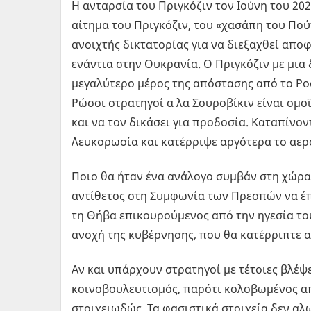
Η ανταρσία του Πριγκόζιν τον Ιούνη του 20
αίτημα του Πριγκόζιν, του «χασάπη του Πούτ
ανοιχτής δικτατορίας για να διεξαχθεί απο
ενάντια στην Ουκρανία. Ο Πριγκόζιν με μια
μεγαλύτερο μέρος της απόστασης από το Ρο
Ρώσοι στρατηγοί α λα Σουροβίκιν είναι ομο
και να τον δικάσει για προδοσία. Καταπίνον
Λευκορωσία και κατέρριψε αργότερα το αερ
Ποιο θα ήταν ένα ανάλογο συμβάν στη χώρα 
αντίθετος στη Συμφωνία των Πρεσπών να έπα
τη Θήβα επικουρούμενος από την ηγεσία του
ανοχή της κυβέρνησης, που θα κατέρριπτε 
Αν και υπάρχουν στρατηγοί με τέτοιες βλέψε
κοινοβουλευτισμός, παρότι κολοβωμένος απ
στοιχειωδώς. Τα φασιστικά στοιχεία δεν αλ