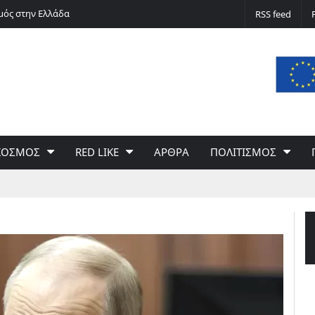
μός στην Ελλάδα
Silver alert
RSS feed
ΚΟΣΜΟΣ
RED LIKE
ΑΡΘΡΑ
ΠΟΛΙΤΙΣΜΟΣ