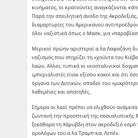
κινήματος, οι κρατούντες αναγκάζονται κάπ
Παρά την απειλητική άνοδο της Ακροδεξιάς, 
διαμαρτυρίες του Αμερικανού αντιπροέδρου
όλοι ναζιστικά όπως ο Μασκ, για «παραβίασ
Μερικοί πρώην αριστεροί α λα Λαφαζάνη δια
ναζισμός που στηρίζει τη «χούντα του Κιέβο
λαών. Αλλοι, τυπικά οι νεοσταλινικοί δογμα
ιμπεριαλιστές είναι εξίσου κακοί και ότι ό
όργανα των Δυτικών, οπαδοί του «μικρότερου
λαθεμένες και απατηλές.
Σήμερα οι λαοί πρέπει να ελιχθούν ανάμεσα
ζωντανή την προοπτική της σοσιαλιστικής Ι
ξεκάθαρα τη Χάρυβδη στον ακροδεξιό εσμό 
ομολόγων του α λα Τραμπ και Λεπέν.