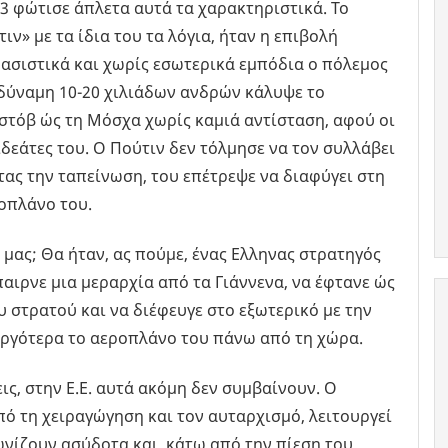
23 φώτισε άπλετα αυτά τα χαρακτηριστικά. Το
ιν» με τα ίδια του τα λόγια, ήταν η επιβολή
φασιστικά και χωρίς εσωτερικά εμπόδια ο πόλεμος
 δύναμη 10-20 χιλιάδων ανδρών κάλυψε το
στόβ ώς τη Μόσχα χωρίς καμιά αντίσταση, αφού οι
ϊδεάτες του. Ο Πούτιν δεν τόλμησε να τον συλλάβει
τας την ταπείνωση, του επέτρεψε να διαφύγει στη
οπλάνο του.
μας; Θα ήταν, ας πούμε, ένας Ελληνας στρατηγός
ιρνε μια μεραρχία από τα Γιάννενα, να έφτανε ώς
 στρατού και να διέφευγε στο εξωτερικό με την
αργότερα το αεροπλάνο του πάνω από τη χώρα.
ις, στην Ε.Ε. αυτά ακόμη δεν συμβαίνουν. Ο
ό τη χειραγώγηση και τον αυταρχισμό, λειτουργεί
ωνίζουν ασύδοτα και, κάτω από την πίεση του