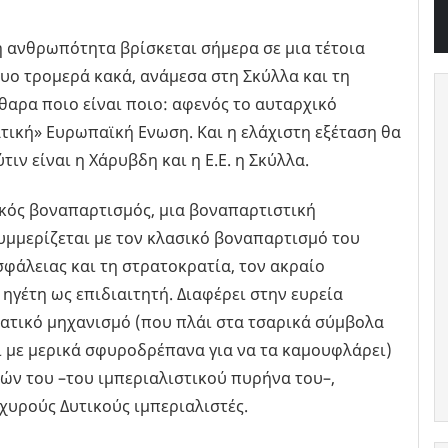
 η ανθρωπότητα βρίσκεται σήμερα σε μια τέτοια
δυο τρομερά κακά, ανάμεσα στη Σκύλλα και τη
θαρα ποιο είναι ποιο: αφενός το αυταρχικό
τική» Ευρωπαϊκή Ενωση. Και η ελάχιστη εξέταση θα
ύτιν είναι η Χάρυβδη και η Ε.Ε. η Σκύλλα.
ικός βοναπαρτισμός, μια βοναπαρτιστική
υμμερίζεται με τον κλασικό βοναπαρτισμό του
σφάλειας και τη στρατοκρατία, τον ακραίο
ηγέτη ως επιδιαιτητή. Διαφέρει στην ευρεία
ατικό μηχανισμό (που πλάι στα τσαρικά σύμβολα
ι με μερικά σφυροδρέπανα για να τα καμουφλάρει)
ών του –του ιμπεριαλιστικού πυρήνα του–,
χυρούς Δυτικούς ιμπεριαλιστές.