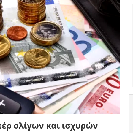
πέρ ολίγων και ισχυρών