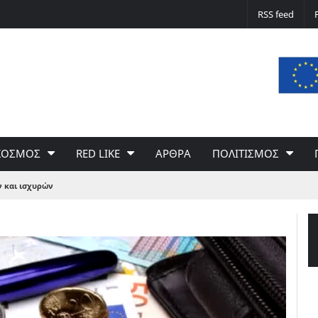
Δε φταίει ο άνεμος… Φταίει η πολιτική 
RSS feed
του Γιώργου Σαχίνη
ΚΟΣΜΟΣ
RED LIKE
ΑΡΘΡΑ
ΠΟΛΙΤΙΣΜΟΣ
ν και ισχυρών