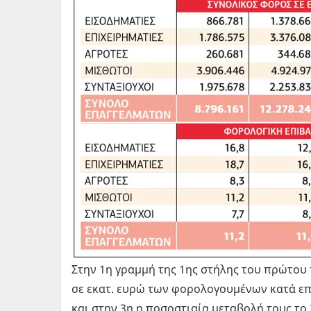
Στην 1η γραμμή της 1ης στήλης του πρώτου
σε εκατ. ευρώ των φορολογουμένων κατά επά
και στην 3η η ποσοστιαία μεταβολή τους το 