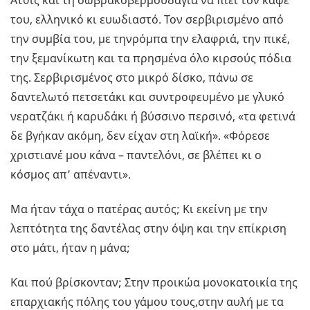
Ατθίς και τη σωβρακοβερμούδαγια να πιεί τον καφέ
του, ελληνικό κι ευωδιαστό. Τον σερβιρισμένο από
την συμβία του, με τηνρόμπα την ελαφριά, την πικέ,
την ξεμανίκωτη και τα πρησμένα όλο κιρσούς πόδια
της. Σερβιρισμένος στο μικρό δίσκο, πάνω σε
δαντελωτό πετσετάκι και συντροφευμένο με γλυκό
νερατζάκι ή καρυδάκι ή βύσσινο περσινό, «τα φετινά
δε βγήκαν ακόμη, δεν είχαν στη λαϊκή». «Φόρεσε
χριστιανέ μου κάνα – παντελόνι, σε βλέπει κι ο
κόσμος απ’ απέναντι».
Μα ήταν τάχα ο πατέρας αυτός; Κι εκείνη με την
λεπτότητα της δαντέλας στην όψη και την επίκριση
στο μάτι, ήταν η μάνα;
Και πού βρίσκονταν; Στην προικώα μονοκατοικία της
επαρχιακής πόλης του γάμου τους,στην αυλή με τα