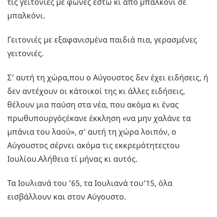
τις γειτονιές με φωνές έστω κι από μπαλκόνι σε
μπαλκόνι.
Γειτονιές με εξαφανισμένα παιδιά πια, γερασμένες
γειτονιές.
Σ’ αυτή τη χώρα,που ο Αύγουστος δεν έχει ειδήσεις, ή
δεν αντέχουν οι κάτοικοί της κι άλλες ειδήσεις,
θέλουν μια παύση στα νέα, που ακόμα κι ένας
πρωθυπουργόςέκανε έκκληση «να μην χαλάνε τα
μπάνια του λαού», σ’ αυτή τη χώρα λοιπόν, ο
Αύγουστος σέρνει ακόμα τις εκκρεμότητεςτου
Ιουλίου.Αλήθεια τί μήνας κι αυτός.
Τα Ιουλιανά του ’65, τα Ιουλιανά του‘15, όλα
εισβάλλουν και στον Αύγουστο.